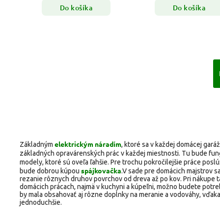
Do košíka
Do košíka
elektrickým náradím
Základným
, ktoré sa v každej domácej garáži
základných opravárenských prác v každej miestnosti. Tu bude fun
modely, ktoré sú oveľa ľahšie. Pre trochu pokročilejšie práce poslú
spájkovačka
bude dobrou kúpou
.
V sade pre domácich majstrov s
rezanie rôznych druhov povrchov od dreva až po kov. Pri nákupe ta
domácich prácach, najmä v kuchyni a kúpeľni, možno budete potreb
by mala obsahovať aj rôzne doplnky na meranie a vodováhy, vďaka
jednoduchšie.