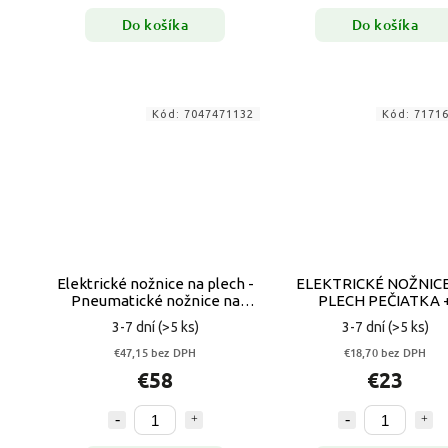
Do košíka
Do košíka
Kód:
7047471132
Kód:
7171
Elektrické nožnice na plech -
ELEKTRICKÉ NOŽNIC
Pneumatické nožnice na
PLECH PEČIATKA 
rezanie rovného plechu
MATRICA
3-7 dní
(>5 ks)
3-7 dní
(>5 ks)
YATO
€47,15 bez DPH
€18,70 bez DPH
€58
€23