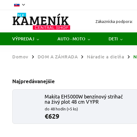
Zákaznícka podpora:
VÝPREDAJ
AUTO - MOTO
DETI
Domov
DOM A ZÁHRADA
Náradie a dielňa
N
/
/
/
Najpredávanejšie
Makita EH5000W benzínový strihač
na živý plot 48 cm VYPR
do 48 hodín
(>5 ks)
€629