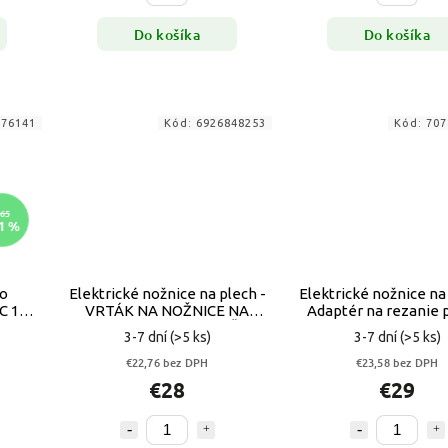
Do košíka
Do košíka
676141
Kód:
6926848253
Kód:
707
65
1 %
ho
Elektrické nožnice na plech -
Elektrické nožnice na 
C 18-
VRTÁK NA NOŽNICE NA
Adaptér na rezanie 
PR
PLECHY + SKRUTKOVAČ FT-
pre vŕtačku
3-7 dní
(>5 ks)
3-7 dní
(>5 ks)
8123
€22,76 bez DPH
€23,58 bez DPH
€28
€29