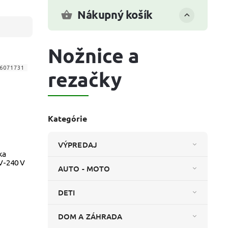
Nákupný košík
Nožnice a
6071731
rezačky
Kategórie
VÝPREDAJ
ka
V-240 V
AUTO - MOTO
DETI
DOM A ZÁHRADA