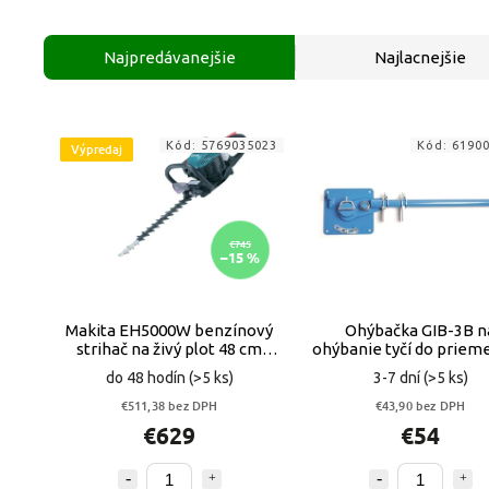
Najpredávanejšie
Najlacnejšie
Kód:
5769035023
Kód:
6190
Výpredaj
€745
–15 %
Makita EH5000W benzínový
Ohýbačka GIB-3B n
strihač na živý plot 48 cm
ohýbanie tyčí do prieme
VYPR
16 mm
do 48 hodín
(>5 ks)
3-7 dní
(>5 ks)
€511,38 bez DPH
€43,90 bez DPH
€629
€54