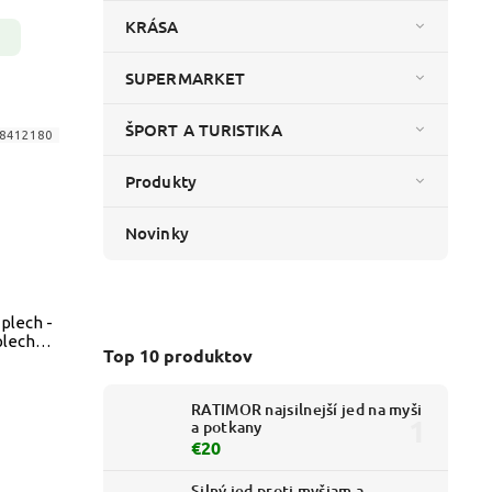
KRÁSA
SUPERMARKET
ŠPORT A TURISTIKA
8412180
Produkty
Novinky
plech -
plechu
Top 10 produktov
RATIMOR najsilnejší jed na myši
a potkany
€20
Silný jed proti myšiam a