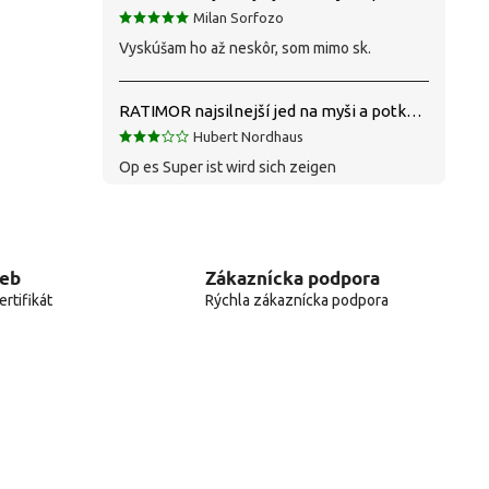
Milan Sorfozo
Vyskúšam ho až neskôr, som mimo sk.
RATIMOR najsilnejší jed na myši a potkany
Hubert Nordhaus
Op es Super ist wird sich zeigen
web
Zákaznícka podpora
rtifikát
Rýchla zákaznícka podpora