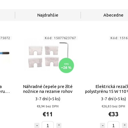
Najdrahšie
Abecedne
075072
Kód:
15077623767
Kód:
1516
€15
–26 %
a
Náhradné čepele pre žlté
Elektrická rezač
ru. 6-
nožnice na rezanie rohov
polystyrénu 15 W 110 
3-7 dní
(>5 ks)
3-7 dní
(>5 ks)
€8,94 bez DPH
€26,83 bez DPH
€11
€33