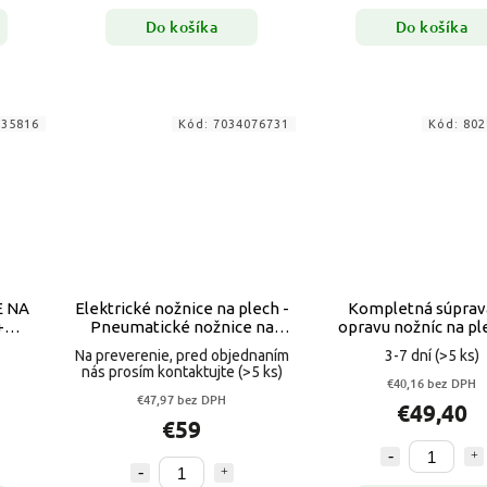
Do košíka
Do košíka
635816
Kód:
7034076731
Kód:
802
E NA
Elektrické nožnice na plech -
Kompletná súprav
+
Pneumatické nožnice na
opravu nožníc na pl
rezanie plechu FALONTECH
nôž, matrica, vodi
Na preverenie, pred objednaním
3-7 dní
(>5 ks)
264
nás prosím kontaktujte
(>5 ks)
€40,16 bez DPH
€47,97 bez DPH
€49,40
€59