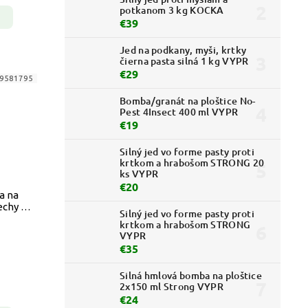
potkanom 3 kg KOCKA
€39
Jed na podkany, myši, krtky
čierna pasta silná 1 kg VYPR
€29
9581795
Bomba/granát na ploštice No-
Pest 4Insect 400 ml VYPR
€19
Silný jed vo forme pasty proti
krtkom a hrabošom STRONG 20
ks VYPR
€20
a na
echy -
Silný jed vo forme pasty proti
dlo
krtkom a hrabošom STRONG
VYPR
€35
Silná hmlová bomba na ploštice
2x150 ml Strong VYPR
€24