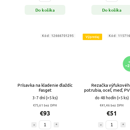
Do košíka
Do košíka
Kód:
12666701295
Kód:
11571
Výpredaj
€
–2
Prísavka na kladenie dlaždíc
Rezačka výfukové
Fasget
potrubia, oceľ, meď, PV
93 mm 330 mm VY
3-7 dní
(>5 ks)
do 48 hodín
(>5 ks)
€75,61 bez DPH
€41,46 bez DPH
€93
€51