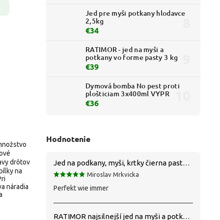
Jed pre myši potkany hlodavce
2,5kg
€34
RATIMOR - jed na myši a
potkany vo forme pasty 3 kg
€39
Dymová bomba No pest proti
plošticiam 3x400ml VYPR
€36
Hodnotenie
 množstvo
rové
avy drôtov
Jed na podkany, myši, krtky čierna pasta silná 1 kg VYPR
pílky na
Miroslav Mrkvicka
ri
va náradia
Perfekt wie immer
a
RATIMOR najsilnejší jed na myši a potkany