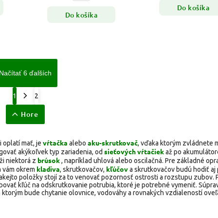
Do košíka
Do košíka
Načítať 6 ďalších
1
2
Hore
vŕtačka
aku-skrutkovač
 oplatí mať, je
alebo
, vďaka ktorým zvládnete
sieťových vŕtačiek
govať akýkoľvek typ zariadenia, od
až po akumuláto
brúsok
ži niektorá z
, napríklad uhlová alebo oscilačná. Pre základné opr
kladiva
kľúčov
a vám okrem
, skrutkovačov,
a skrutkovačov budú hodiť aj 
kejto položky stojí za to venovať pozornosť ostrosti a rozstupu zubov. P
ovať kľúč na odskrutkovanie potrubia, ktoré je potrebné vymeniť. Súpra
 ktorým bude chytanie olovnice, vodováhy a rovnakých vzdialeností oveľ