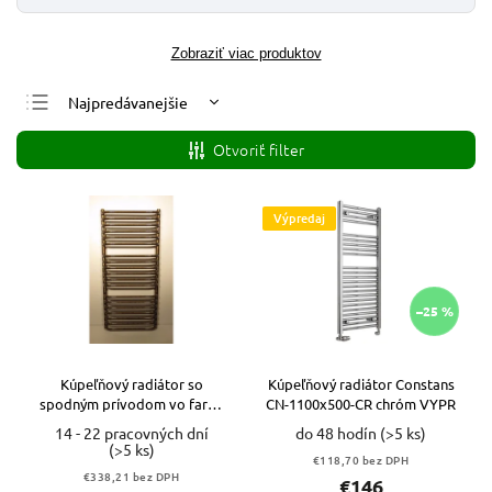
Zobraziť viac produktov
Najpredávanejšie
Najlacnejšie
Otvoriť filter
Najdrahšie
Abecedne
Výpredaj
–25 %
Kúpeľňový radiátor so
Kúpeľňový radiátor Constans
spodným prívodom vo farbe
CN-1100x500-CR chróm VYPR
antickej mosadze.
14 - 22 pracovných dní
do 48 hodín
(>5 ks)
(>5 ks)
€118,70 bez DPH
€338,21 bez DPH
€146