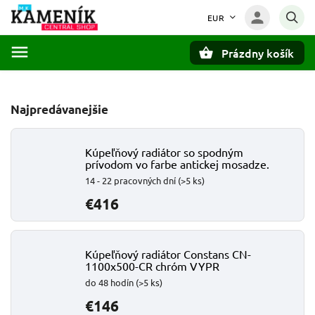
EUR
Prázdny košík
Hľadať
Najpredávanejšie
Kúpeľňový radiátor so spodným
prívodom vo farbe antickej mosadze.
14 - 22 pracovných dní
(>5 ks)
€416
Kúpeľňový radiátor Constans CN-
1100x500-CR chróm VYPR
do 48 hodín
(>5 ks)
€146