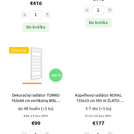
€416
Do košíka
Do košíka
Výpredaj
–38 %
Dekoračný radiátor TORRO
Kúpeľňový radiátor ROYAL
163x64 cm vertikálny BIELA ​​
135x53 cm 595 W ZLATO-
PERLA II.TRIEDA VYPR
RUŽOVÝ
do 48 hodín
(>5 ks)
3-7 dní
(>5 ks)
€80,49 bez DPH
€143,90 bez DPH
€99
€177