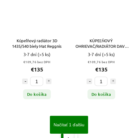
Kúpeľňový radiátor 3D
KÚPEĽŇOVÝ
1435/540 biely Mat Reggnis
OHRIEVAČ/RADIÁTOR DAVE
1580x550 ČIERNA MAT 1130W
3-7 dní
(>5 ks)
3-7 dní
(>5 ks)
€109,76 bez DPH
€109,76 bez DPH
€135
€135
Do košíka
Do košíka
Načítať 1 ďalšiu