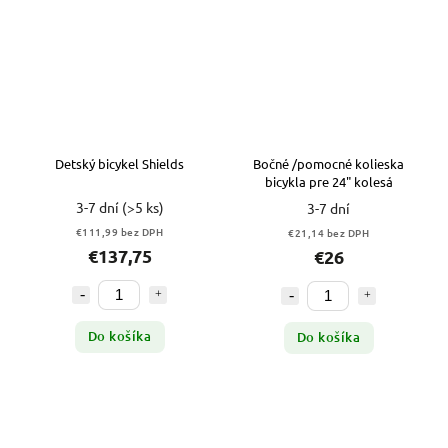
Detský bicykel Shields
Bočné /pomocné kolieska
bicykla pre 24" kolesá
3-7 dní
(>5 ks)
3-7 dní
€111,99 bez DPH
€21,14 bez DPH
€137,75
€26
Do košíka
Do košíka