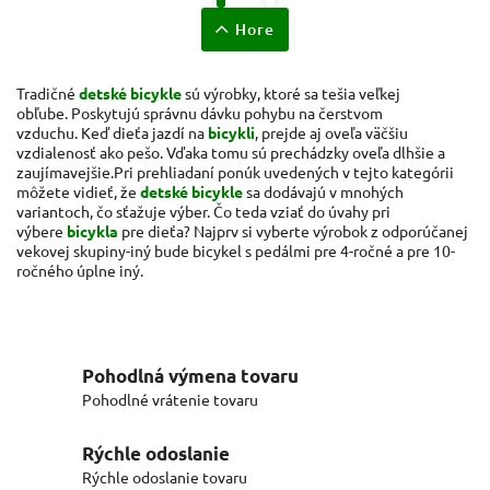
Hore
Tradičné
detské bicykle
sú výrobky, ktoré sa tešia veľkej
obľube. Poskytujú správnu dávku pohybu na čerstvom
vzduchu. Keď dieťa jazdí na
bicykli
, prejde aj oveľa väčšiu
vzdialenosť ako pešo. Vďaka tomu sú prechádzky oveľa dlhšie a
zaujímavejšie.
Pri prehliadaní ponúk uvedených v tejto kategórii
môžete vidieť, že
detské bicykle
sa dodávajú v mnohých
variantoch, čo sťažuje výber. Čo teda vziať do úvahy pri
výbere
bicykla
pre dieťa? Najprv si vyberte výrobok z odporúčanej
vekovej skupiny-iný bude bicykel s pedálmi pre 4-ročné a pre 10-
ročného úplne iný.
Pohodlná výmena tovaru
Pohodlné vrátenie tovaru
Rýchle odoslanie
Rýchle odoslanie tovaru