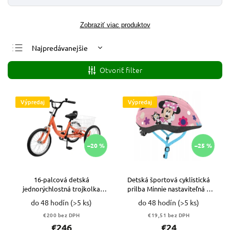
Zobraziť viac produktov
Najpredávanejšie
Najlacnejšie
Otvoriť filter
Najdrahšie
Abecedne
Výpredaj
Výpredaj
–20 %
–25 %
16-palcová detská
Detská športová cyklistická
jednorýchlostná trojkolka
prilba Minnie nastaviteľná S
(oranžová) VYPR
48-52 VYPR
do 48 hodín
(>5 ks)
do 48 hodín
(>5 ks)
€200 bez DPH
€19,51 bez DPH
€246
€24