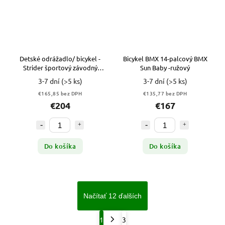
Detské odrážadlo/ bicykel -
Bicykel BMX 14-palcový BMX
Strider športový závodný
Sun Baby -ružový
bicykel 14 "modrá
3-7 dní
(>5 ks)
3-7 dní
(>5 ks)
€165,85 bez DPH
€135,77 bez DPH
€204
€167
Do košíka
Do košíka
Načítať 12 ďalších
1
3