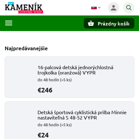
Prázdny košík
Hľadať
Najpredávanejšie
16-palcová detská jednorýchlostná
trojkolka (oranžová) VYPR
do 48 hodín
(>5 ks)
€246
Detská športová cyklistická prilba Minnie
nastaviteľná S 48-52 VYPR
do 48 hodín
(>5 ks)
€24