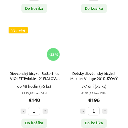
Do košíka
Do košíka
Výpredaj
–23 %
Dievčenský bicykel Butterflies
Detský dievčenský bicykel
VIOLET Twinkle 12" FIALOVÝ
Mexller Village 20" RUŽOVÝ
VYPR
do 48 hodín
(>5 ks)
3-7 dní
(>5 ks)
€113,82 bez DPH
€159,35 bez DPH
€140
€196
Do košíka
Do košíka