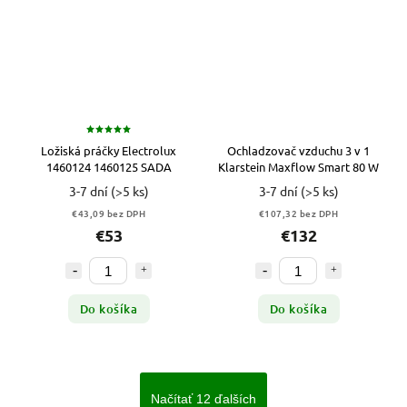
Ložiská práčky Electrolux
Ochladzovač vzduchu 3 v 1
1460124 1460125 SADA
Klarstein Maxflow Smart 80 W
3-7 dní
(>5 ks)
3-7 dní
(>5 ks)
€43,09 bez DPH
€107,32 bez DPH
€53
€132
Do košíka
Do košíka
Načítať 12 ďalších