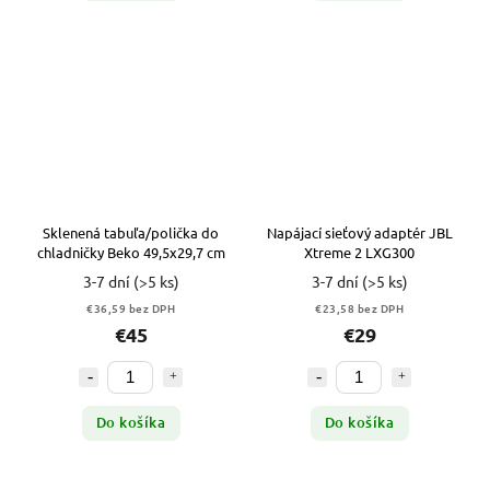
Sklenená tabuľa/polička do
Napájací sieťový adaptér JBL
chladničky Beko 49,5x29,7 cm
Xtreme 2 LXG300
3-7 dní
(>5 ks)
3-7 dní
(>5 ks)
€36,59 bez DPH
€23,58 bez DPH
€45
€29
Do košíka
Do košíka