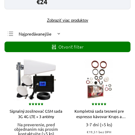
€24
Zobraziť viac produktov
Najpredávanejšie
Najlacnejšie
Otvoriť filter
Najdrahšie
Abecedne
Signalný zosilnovač GSM sada
Kompletná sada tesnení pre
3G 4G LTE + 3 antény
espresso kávovar Krups a
Rowenta
Na preverenie, pred
3-7 dní
(>5 ks)
objednaním nás prosím
€19,51 bez DPH
kontaktujte
(>5 ks)