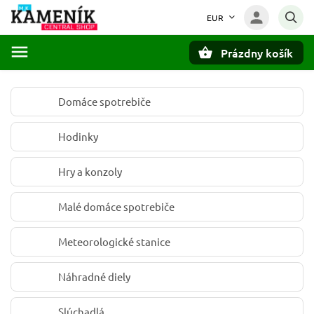
EUR
Prázdny košík
Hľadať
Domáce spotrebiče
Hodinky
Hry a konzoly
Malé domáce spotrebiče
Meteorologické stanice
Náhradné diely
Slúchadlá