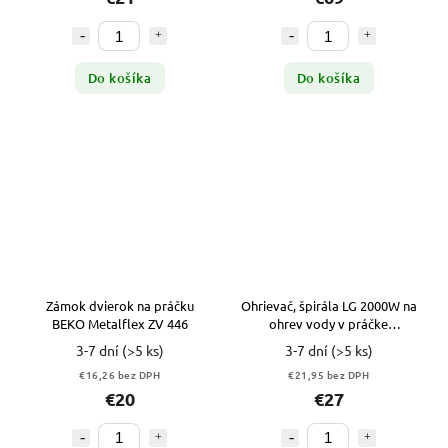
Do košíka
Do košíka
Zámok dvierok na práčku
Ohrievač, špirála LG 2000W na
BEKO Metalflex ZV 446
ohrev vody v práčke
AEG33121503 k1
3-7 dní
(>5 ks)
3-7 dní
(>5 ks)
€16,26 bez DPH
€21,95 bez DPH
€20
€27