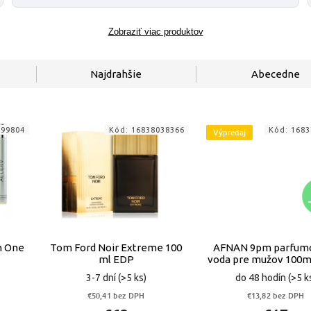
Zobraziť viac produktov
Najdrahšie
Abecedne
599804
Kód:
16838038366
Kód:
1683
Výpredaj
n One
Tom Ford Noir Extreme 100
AFNAN 9pm parfum
ml EDP
voda pre mužov 100m
3-7 dní
(>5 ks)
do 48 hodín
(>5 k
€50,41 bez DPH
€13,82 bez DPH