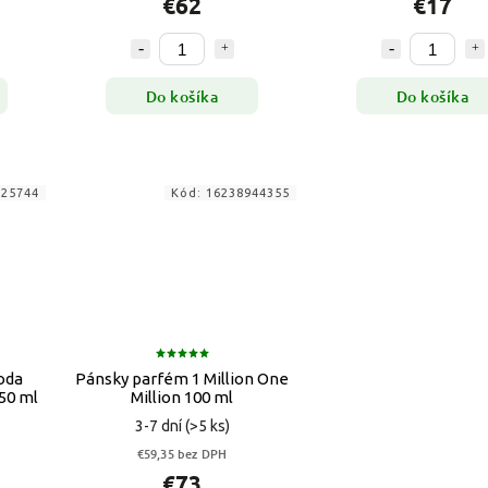
€62
€17
Do košíka
Do košíka
525744
Kód:
16238944355
oda
Pánsky parfém 1 Million One
50 ml
Million 100 ml
3-7 dní
(>5 ks)
€59,35 bez DPH
€73