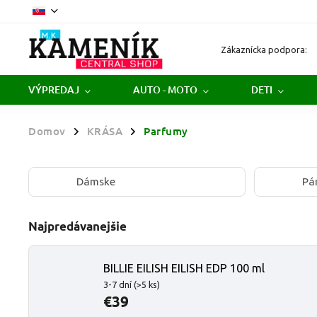
Zákaznícka podpora:
VÝPREDAJ
AUTO - MOTO
DETI
Domov
KRÁSA
Parfumy
/
/
Dámske
Pá
Najpredávanejšie
BILLIE EILISH EILISH EDP 100 ml
3-7 dní
(>5 ks)
€39