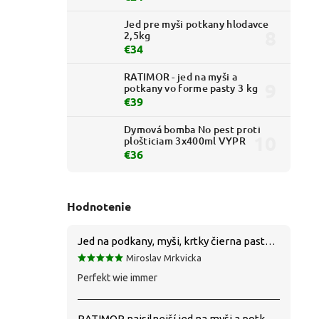
Jed pre myši potkany hlodavce
2,5kg
€34
RATIMOR - jed na myši a
potkany vo forme pasty 3 kg
€39
Dymová bomba No pest proti
plošticiam 3x400ml VYPR
€36
Hodnotenie
Jed na podkany, myši, krtky čierna pasta silná 1 kg VYPR
Miroslav Mrkvicka
Perfekt wie immer
RATIMOR najsilnejší jed na myši a potkany