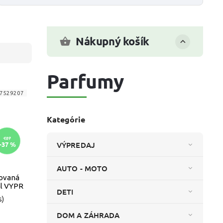
Nákupný košík
Parfumy
7529207
Kategórie
€27
–37 %
VÝPREDAJ
AUTO - MOTO
ovaná
l VYPR
DETI
s)
DOM A ZÁHRADA