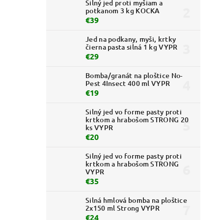
Silný jed proti myšiam a
potkanom 3 kg KOCKA
€39
Jed na podkany, myši, krtky
čierna pasta silná 1 kg VYPR
€29
Bomba/granát na ploštice No-
Pest 4Insect 400 ml VYPR
€19
Silný jed vo forme pasty proti
krtkom a hrabošom STRONG 20
ks VYPR
€20
Silný jed vo forme pasty proti
krtkom a hrabošom STRONG
VYPR
€35
Silná hmlová bomba na ploštice
2x150 ml Strong VYPR
€24