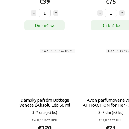
€39
€75
Do košíka
Do košíka
Kód:
13131420571
Kód:
13979
Dámsky pafrém Bottega
Avon parfumovaná v
Veneta L'Absolu Edp 50 ml
ATTRACTION for Her - 
3-7 dní
(>5 ks)
3-7 dní
(>5 ks)
€260,16 bez DPH
€17,07 bez DPH
€320
€21