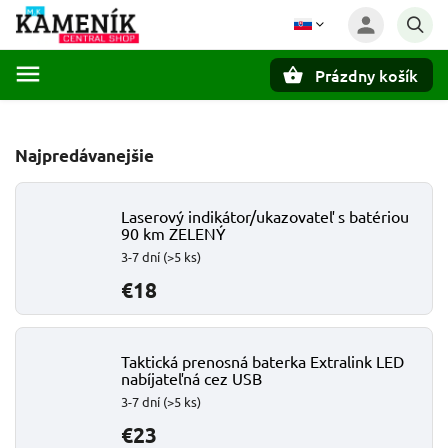
Prázdny košík
Hľadať
Najpredávanejšie
Laserový indikátor/ukazovateľ s batériou
90 km ZELENÝ
3-7 dní
(>5 ks)
€18
Taktická prenosná baterka Extralink LED
nabíjateľná cez USB
3-7 dní
(>5 ks)
€23