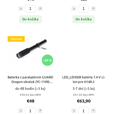
Do košíka
Do košíka
Výpredaj
–20 %
Baterka s paralyzérom GUARD
LED_LENSER batéria 7.4 V Li-
Dragon obušok (YC-1109)
ion pre H14R.2
VYPR
do 48 hodín
(>5 ks)
3-7 dní
(>5 ks)
€39,02 bez DPH
€51,95 bez DPH
€48
€63,90