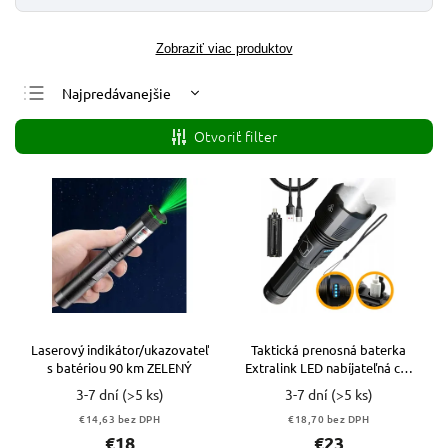
Zobraziť viac produktov
Najpredávanejšie
Najlacnejšie
Otvoriť filter
Najdrahšie
Abecedne
Laserový indikátor/ukazovateľ
Taktická prenosná baterka
s batériou 90 km ZELENÝ
Extralink LED nabíjateľná cez
USB
3-7 dní
(>5 ks)
3-7 dní
(>5 ks)
€14,63 bez DPH
€18,70 bez DPH
€18
€23