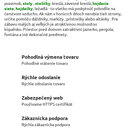
pozemok,
stoly
,
stoličky
, kreslá, závesné kreslá,
hojdacie
siete
,
hojdačky
, ležadlá - to všetko má poskytnúť pohodlie na
čerstvom vzduchu. Ak nám v horúcich dňoch nerobia tieň stromy,
určite pomôžu dáždniky,
markízy
, prístrešky alebo altánky . Pre
zábavu malých aj veľkých je atraktívnou možnosťou
kúpalisko. Priestor pred domom zatraktívni jazierko, pergola,
fontána a iné dekoračné predmety.
Pohodlná výmena tovaru
Pohodlné vrátenie tovaru
Rýchle odoslanie
Rýchle odoslanie tovaru
Zabezpečený web
Používame HTTPS certifikát
Zákaznícka podpora
Rýchla zákaznícka podpora