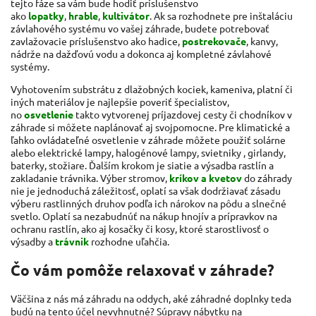
tejto fáze sa vám bude hodiť príslušenstvo
ako
lopatky
,
hrable
,
kultivátor
. Ak sa rozhodnete pre inštaláciu
závlahového systému vo vašej záhrade, budete potrebovať
zavlažovacie príslušenstvo ako hadice,
postrekovače
, kanvy,
nádrže na dažďovú vodu a dokonca aj kompletné závlahové
systémy.
Vyhotovením substrátu z dlažobných kociek, kameniva, platní či
iných materiálov je najlepšie poveriť špecialistov,
no
osvetlenie
takto vytvorenej príjazdovej cesty či chodníkov v
záhrade si môžete naplánovať aj svojpomocne. Pre klimatické a
ľahko ovládateľné osvetlenie v záhrade môžete použiť solárne
alebo elektrické lampy, halogénové lampy,
svietniky
, girlandy,
baterky, stožiare. Ďalším krokom je siatie a výsadba rastlín a
zakladanie trávnika. Výber stromov,
kríkov a kvetov
do záhrady
nie je jednoduchá záležitosť, oplatí sa však dodržiavať zásadu
výberu rastlinných druhov podľa ich nárokov na pôdu a slnečné
svetlo. Oplatí sa nezabudnúť na nákup hnojív a prípravkov na
ochranu rastlín, ako aj kosačky či kosy, ktoré starostlivosť o
výsadby a
trávnik
rozhodne uľahčia.
Čo vám pomôže relaxovať v záhrade?
Väčšina z nás má záhradu na oddych, aké záhradné doplnky teda
budú na tento účel nevyhnutné? Súpravy nábytku na