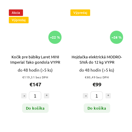
Akcia
Výpredaj
Výpredaj
–22 %
–26 %
Kočík pre bábiky Laret MINI
Hojdačka elektrická MODRO-
Imperial Tako gondola VYPR
SIVÁ do 12 kg VYPR
do 48 hodín
(>5 ks)
do 48 hodín
(>5 ks)
€119,51 bez DPH
€80,49 bez DPH
€147
€99
Do košíka
Do košíka