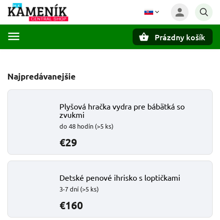
Prázdny košík
Hľadať
Najpredávanejšie
Plyšová hračka vydra pre bábätká so
zvukmi
do 48 hodín
(>5 ks)
€29
Detské penové ihrisko s loptičkami
3-7 dní
(>5 ks)
€160