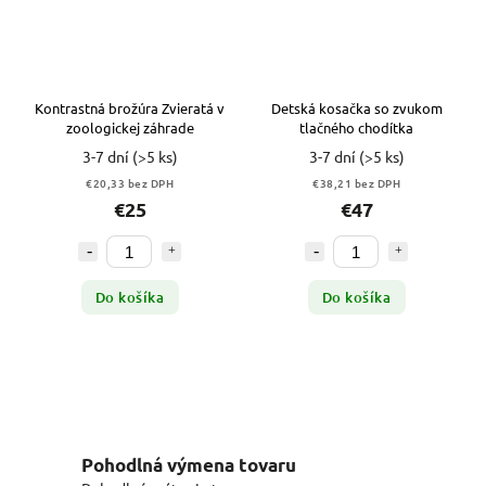
Kontrastná brožúra Zvieratá v
Detská kosačka so zvukom
zoologickej záhrade
tlačného chodítka
3-7 dní
(>5 ks)
3-7 dní
(>5 ks)
€20,33 bez DPH
€38,21 bez DPH
€25
€47
Do košíka
Do košíka
Pohodlná výmena tovaru