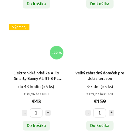
Do košíka
Do košíka
Výpredaj
–20 %
Elektronická hrkálka Alilo
Veľký záhradný domček pre
Smarty Bunny AL-R1-B-PL
deti s terasou
MODRÁ VYPR
do 48 hodín
(>5 ks)
3-7 dní
(>5 ks)
€34,96 bez DPH
€129,27 bez DPH
€43
€159
Do košíka
Do košíka