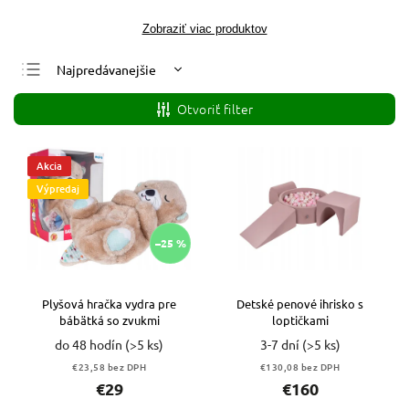
Zobraziť viac produktov
Najpredávanejšie
Najlacnejšie
Otvoriť filter
Najdrahšie
Abecedne
Akcia
Výpredaj
–25 %
Plyšová hračka vydra pre
Detské penové ihrisko s
bábätká so zvukmi
loptičkami
do 48 hodín
(>5 ks)
3-7 dní
(>5 ks)
€23,58 bez DPH
€130,08 bez DPH
€29
€160