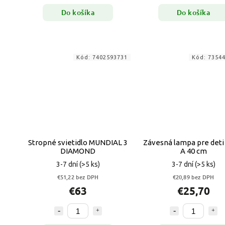
Do košíka
Do košíka
Kód:
7402593731
Kód:
7354
Stropné svietidlo MUNDIAL 3
Závesná lampa pre deti
DIAMOND
A 40 cm
3-7 dní
(>5 ks)
3-7 dní
(>5 ks)
€51,22 bez DPH
€20,89 bez DPH
€63
€25,70