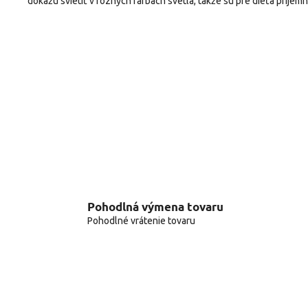
dokážu svietiť v rôznych farbách svetla, takže sú pre dieťa príjemn
Pohodlná výmena tovaru
Pohodlné vrátenie tovaru