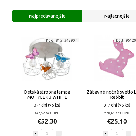
Najpredávanejšie
Najlacnejšie
Kód:
8151347907
Kód:
9612
Detská stropná lampa
Zábavné nočné svetlo L
MOTYLEK 3 WHITE
Rabbit
3-7 dní
(>5 ks)
3-7 dní
(>5 ks)
€42,52 bez DPH
€20,41 bez DPH
€52,30
€25,10