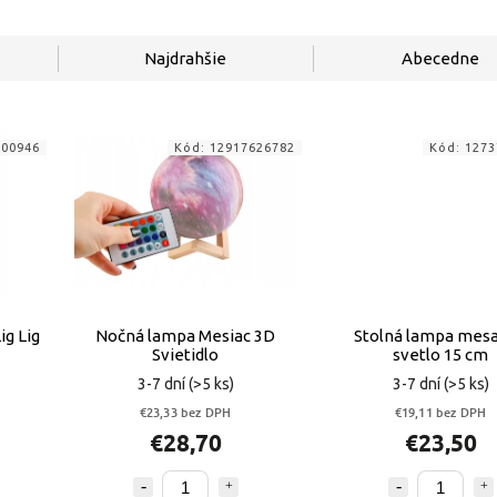
Najdrahšie
Abecedne
900946
Kód:
12917626782
Kód:
1273
ig Lig
Nočná lampa Mesiac 3D
Stolná lampa mes
Svietidlo
svetlo 15 cm
3-7 dní
(>5 ks)
3-7 dní
(>5 ks)
€23,33 bez DPH
€19,11 bez DPH
€28,70
€23,50