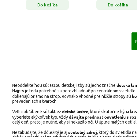
Do košíka
Do košíka
d
etské la
Neoddeliteľnou súčasťou detskej izby sú jednoznačne
Najprv je teda potrebné sa porozhliadnuť po centrálnom svietidle
bo
doliehajú priamo na strop. Rovnako vhodné pre nižšie stropy sú
prevedeniach a tvaroch.
detské lustre
Veľmi obľúbené sú taktiež
, ktoré skutočne hýria krea
dávajte prednosť osvetleniu s ro
vyberiete akýkoľvek typ, vždy
celý deň, preto je nutné, aby si nekazilo oči. U úplne malých detí a
svetelný zdroj
Nezabúdajte, že dôležitý je aj
, ktorý do svietidla 