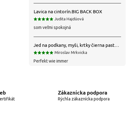
Lavica na cintorín.BIG BACK BOX
Judita Hajdúová
som veľmi spokojná
Jed na podkany, myši, krtky čierna pasta silná 1 kg VYPR
Miroslav Mrkvicka
Perfekt wie immer
web
Zákaznícka podpora
rtifikát
Rýchla zákaznícka podpora