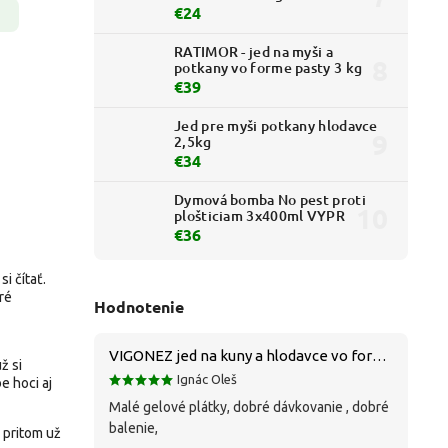
€24
RATIMOR - jed na myši a
potkany vo forme pasty 3 kg
€39
Jed pre myši potkany hlodavce
2,5kg
€34
Dymová bomba No pest proti
plošticiam 3x400ml VYPR
€36
si čítať.
oré
Hodnotenie
VIGONEZ jed na kuny a hlodavce vo forme pasty 1,5 kg
ž si
Ignác Oleš
e hoci aj
Malé gelové plátky, dobré dávkovanie , dobré
balenie,
 pritom už