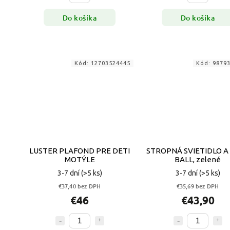
Do košíka
Do košíka
Kód:
12703524445
Kód:
9879
LUSTER PLAFOND PRE DETI
STROPNÁ SVIETIDLO A
MOTÝLE
BALL, zelené
3-7 dní
(>5 ks)
3-7 dní
(>5 ks)
€37,40 bez DPH
€35,69 bez DPH
€46
€43,90