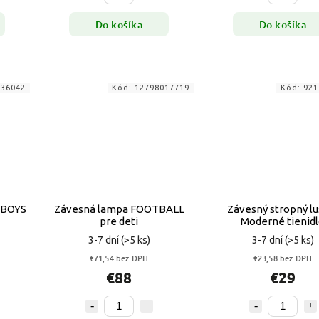
Do košíka
Do košíka
336042
Kód:
12798017719
Kód:
921
 BOYS
Závesná lampa FOOTBALL
Závesný stropný lu
pre deti
Moderné tienid
3-7 dní
(>5 ks)
3-7 dní
(>5 ks)
€71,54 bez DPH
€23,58 bez DPH
€88
€29