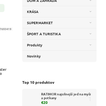
DOM A ZÁHRADA
KRÁSA
SUPERMARKET
7693419
ŠPORT A TURISTIKA
Produkty
Novinky
ster
lo
Top 10 produktov
RATIMOR najsilnejší jed na myši
a potkany
€20