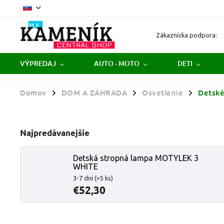
Zákaznícka podpora:
VÝPREDAJ
AUTO - MOTO
DETI
Domov
DOM A ZÁHRADA
Osvetlenie
Detské
/
/
/
Najpredávanejšie
Detská stropná lampa MOTYLEK 3
WHITE
3-7 dní
(>5 ks)
€52,30