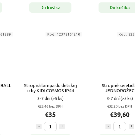
Do košíka
Do košíka
461889
Kód:
12378164210
Kód:
823
 BALL
Stropná lampa do detskej
Stropné svietid
izby KIDI COSMOS IP44
JEDNOROŽEC
3-7 dní
(>5 ks)
3-7 dní
(>5 ks)
€28,46 bez DPH
€32,20 bez DPH
€35
€39,60