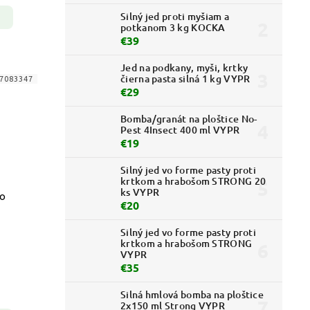
Silný jed proti myšiam a
potkanom 3 kg KOCKA
€39
Jed na podkany, myši, krtky
čierna pasta silná 1 kg VYPR
7083347
€29
Bomba/granát na ploštice No-
Pest 4Insect 400 ml VYPR
€19
Silný jed vo forme pasty proti
krtkom a hrabošom STRONG 20
ks VYPR
lo
€20
Silný jed vo forme pasty proti
krtkom a hrabošom STRONG
VYPR
€35
Silná hmlová bomba na ploštice
2x150 ml Strong VYPR