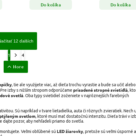
Do košíka
Do košíka
Načítať 12 ďalších
1
4
Hore
mpičky
, tie ale využijete viac, až dieťa trochu vyrastie a bude sa učiť alebo 
prisadené stropné svietidlá
. Pre izby s nižším stropom odporúčame
, kt
dové svetlá
. Oba typy svietidiel zoženiete v najrôznejších farebných
tivitou. Sú napríklad v tvare lietadielka, auta či rôznych zvieratiek. Nech u
zptýleným svetlom
, ktoré musí mať dostatočnú intenzitu. Dieťa trávi v izb
le dajte pozor, aby nehľadeli priamo do svetla.
LED žiarovky
namontujete. Veľmi obľúbené sú
, pretože sú veľmi úsporné a