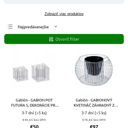
Zobraziť viac produktov
Najpredávanejšie
Najlacnejšie
Otvoriť filter
Najdrahšie
Abecedne
Gabión - GABION POT
Gabión - GABIONOVÝ
FUTURA S, DEKORÁCIE PRE
KVETINÁČ ZÁHRADNÝ Z
ZÁHRADU
OCELE 66 CM
3-7 dní
(>5 ks)
3-7 dní
(>5 ks)
€40,65 bez DPH
€78,86 bez DPH
€50
€97