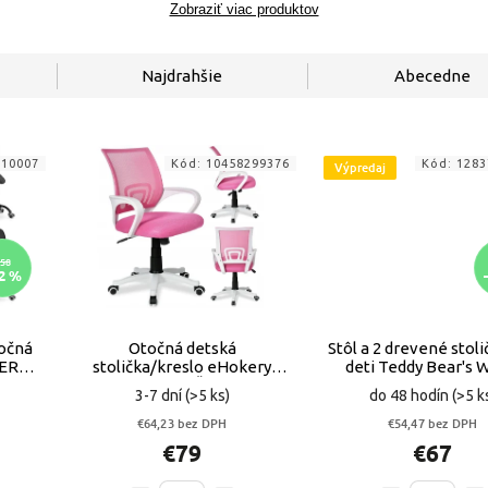
Zobraziť viac produktov
Najdrahšie
Abecedne
910007
Kód:
10458299376
Kód:
1283
Výpredaj
58
2 %
očná
Otočná detská
Stôl a 2 drevené stoli
ČIERNE
stolička/kreslo eHokery
deti Teddy Bear's 
94x59x58 cm RUŽOVO-BIELA
VYPR
3-7 dní
(>5 ks)
do 48 hodín
(>5 k
€64,23 bez DPH
€54,47 bez DPH
€79
€67