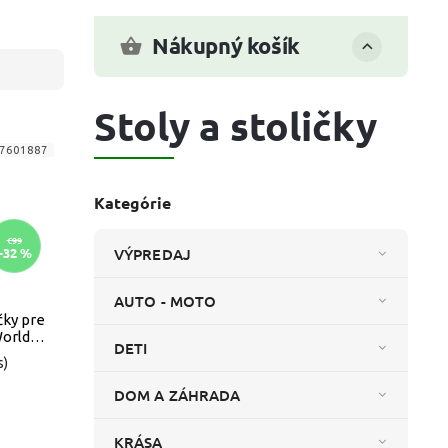
Nákupný košík
Stoly a stoličky
7601887
Kategórie
€99
–32 %
VÝPREDAJ
AUTO - MOTO
čky pre
World
DETI
s)
DOM A ZÁHRADA
KRÁSA