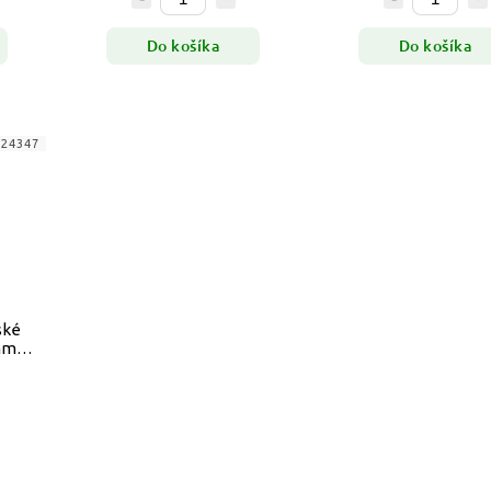
Do košíka
Do košíka
824347
ské
mmut