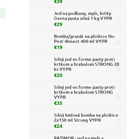
€39
Jed na podkany, myši, krtky
čierna pasta silná 1 kg VYPR
€29
Bomba/granát na ploštice No-
Pest 4Insect 400 ml VYPR
€19
Silný jed vo forme pasty proti
krtkom a hrabošom STRONG 20
ks VYPR
€20
Silný jed vo forme pasty proti
krtkom a hrabošom STRONG
VYPR
€35
Silná hmlová bomba na ploštice
2x150 ml Strong VYPR
€24
RATIMOR - jed na myši a