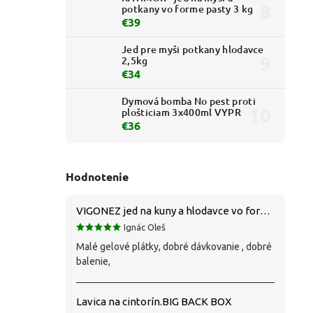
potkany vo forme pasty 3 kg
€39
Jed pre myši potkany hlodavce
2,5kg
€34
Dymová bomba No pest proti
plošticiam 3x400ml VYPR
€36
Hodnotenie
VIGONEZ jed na kuny a hlodavce vo forme pasty 1,5 kg
Ignác Oleš
Malé gelové plátky, dobré dávkovanie , dobré
balenie,
Lavica na cintorín.BIG BACK BOX