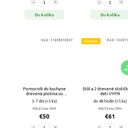
Do košíka
Do košíka
Kód:
11438316937
Kód:
12201
Výpredaj
€
–2
Pomocník do kuchyne
Stôl a 2 drevené stoličk
drevená plošina so
deti VYPR
schodíkmi
3-7 dní
(>5 ks)
do 48 hodín
(>5 ks)
€40,65 bez DPH
€49,59 bez DPH
€50
€61