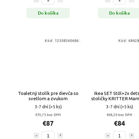
Do košíka
Do košíka
Kód:
12308360686
Kód:
6842
Toaletný stolík pre dievča so
Ikea SET Stôl+2x det
svetlom a zvukom
stoličky KRITTER Ma
BIELE
3-7 dní
(>5 ks)
3-7 dní
(>5 ks)
€70,73 bez DPH
€68,29 bez DPH
€87
€84