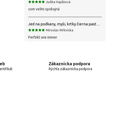
Judita Hajdúová
som veľmi spokojná
Jed na podkany, myši, krtky čierna pasta silná 1 kg VYPR
Miroslav Mrkvicka
Perfekt wie immer
web
Zákaznícka podpora
rtifikát
Rýchla zákaznícka podpora