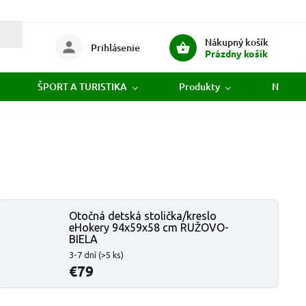
Nákupný košík
Prihlásenie
Prázdny košík
ŠPORT A TURISTIKA
Produkty
Novink
Otočná detská stolička/kreslo
eHokery 94x59x58 cm RUŽOVO-
BIELA
3-7 dní
(>5 ks)
€79