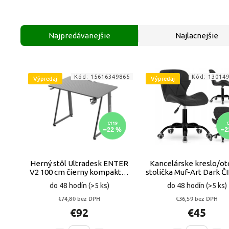
Najpredávanejšie
Najlacnejšie
Kód:
15616349865
Kód:
13014
Výpredaj
Výpredaj
€119
€
–22 %
–2
Herný stôl Ultradesk ENTER
Kancelárske kreslo/ot
V2 100 cm čierny kompaktný
stolička Muf-Art Dark 
VYPR
VYPR
do 48 hodín
(>5 ks)
do 48 hodín
(>5 ks)
€74,80 bez DPH
€36,59 bez DPH
€92
€45