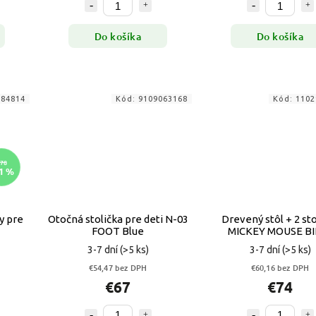
Do košíka
Do košíka
184814
Kód:
9109063168
Kód:
1102
78
1 %
y pre
Otočná stolička pre deti N-03
Drevený stôl + 2 sto
FOOT Blue
MICKEY MOUSE BI
3-7 dní
(>5 ks)
3-7 dní
(>5 ks)
€54,47 bez DPH
€60,16 bez DPH
€67
€74