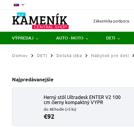
Zákaznícka podpora:
VÝPREDAJ
AUTO - MOTO
DETI
Domov
DETI
Detská izba
Nábytok pre deti
/
/
/
/
Najpredávanejšie
Herný stôl Ultradesk ENTER V2 100
cm čierny kompaktný VYPR
do 48 hodín
(>5 ks)
€92