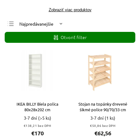
Zobraziť viac produktov
Najpredávanejšie
Najlacnejšie
Otvoriť filter
Najdrahšie
Abecedne
IKEA BILLY Biela polica
Stojan na topánky drevené
80x28x202 cm
šikmé police 90/70/33 cm
3-7 dní
(>5 ks)
3-7 dní
(1 ks)
€138,21 bez DPH
€50,86 bez DPH
€170
€62,56