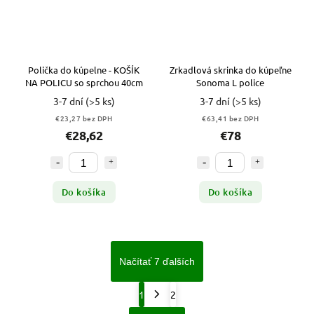
Polička do kúpelne - KOŠÍK
Zrkadlová skrinka do kúpeľne
NA POLICU so sprchou 40cm
Sonoma L police
3-7 dní
(>5 ks)
3-7 dní
(>5 ks)
€23,27 bez DPH
€63,41 bez DPH
€28,62
€78
Do košíka
Do košíka
Načítať 7 ďalších
1
2