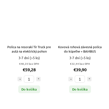
Polica na resoraki Tir Truck pre
Kovová rohová závesná polica
autá na elektrický pohon
do kúpeľne + BAMBUS
3-7 dní
(>5 ks)
3-7 dní
(>5 ks)
€48,20 bez DPH
€32,44 bez DPH
€59,28
€39,90
Do košíka
Do košíka