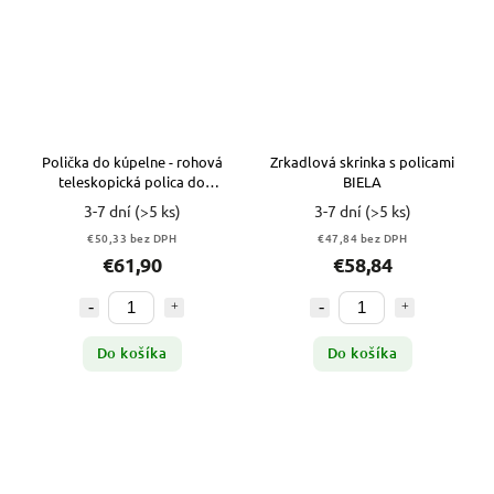
Polička do kúpelne - rohová
Zrkadlová skrinka s policami
teleskopická polica do
BIELA
kúpeľne ČIERNA MATNÁ
3-7 dní
(>5 ks)
3-7 dní
(>5 ks)
€50,33 bez DPH
€47,84 bez DPH
€61,90
€58,84
Do košíka
Do košíka