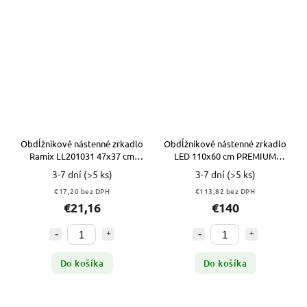
Obdĺžnikové nástenné zrkadlo
Obdĺžnikové nástenné zrkadlo
Ramix LL201031 47x37 cm
LED 110x60 cm PREMIUM
SIVÉ
M1ZP-31
3-7 dní
(>5 ks)
3-7 dní
(>5 ks)
€17,20 bez DPH
€113,82 bez DPH
€21,16
€140
Do košíka
Do košíka