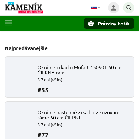
Prázdny košík
Hľadať
Najpredávanejšie
Okrúhle zrkadlo Mufart 150901 60 cm
ČIERNY rám
3-7 dní
(>5 ks)
€55
Okrúhle nástenné zrkadlo v kovovom
ráme 60 cm ČIERNE
3-7 dní
(>5 ks)
€72