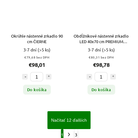
Okrúhle nástenné zrkadlo 90
Obdĺžnikové nástenné zrkadlo
cm ČIERNE
LED 40x70 cm PREMIUM
M1ZP-47
3-7 dní
(>5 ks)
3-7 dní
(>5 ks)
€79,68 bez DPH
€80,31 bez DPH
€98,01
€98,78
Do košíka
Do košíka
Načítať 12 ďalších
1
3