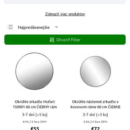
Zobraziť viac produktov
Najpredávanejšie
Najlacnejšie
Otvoriť filter
Najdrahšie
Abecedne
Okrúhle zrkadlo Mufart
Okrúhle nástenné zrkadlo v
150901 60 cm ČIERNY rám
kovovom ráme 60 cm ČIERNE
3-7 dní
(>5 ks)
3-7 dní
(>5 ks)
€44,72 bez DPH
€58,54 bez DPH
€55
€72