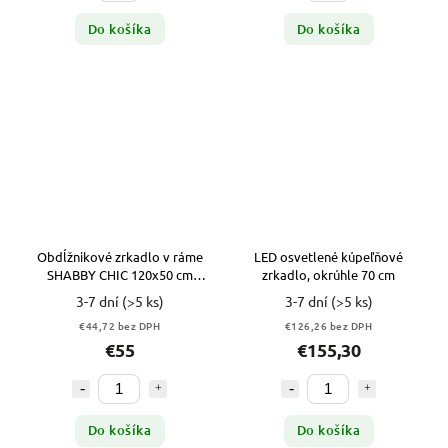
Do košíka
Do košíka
Obdĺžnikové zrkadlo v ráme
LED osvetlené kúpeľňové
SHABBY CHIC 120x50 cm
zrkadlo, okrúhle 70 cm
RETRO DUB
3-7 dní
(>5 ks)
3-7 dní
(>5 ks)
€44,72 bez DPH
€126,26 bez DPH
€55
€155,30
Do košíka
Do košíka