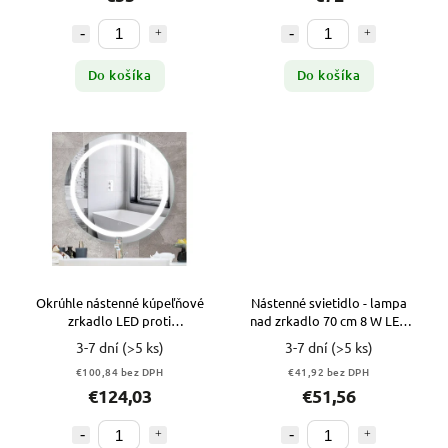
Do košíka
Do košíka
Okrúhle nástenné kúpeľňové
Nástenné svietidlo - lampa
zrkadlo LED proti
nad zrkadlo 70 cm 8 W LED
zahmlievaniu 70 cm
900 LM POEL T1
3-7 dní
(>5 ks)
3-7 dní
(>5 ks)
€100,84 bez DPH
€41,92 bez DPH
€124,03
€51,56