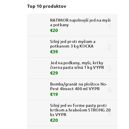
Top 10 produktov
RATIMOR najsilnejší jed na myši
a potkany
€20
Silný jed proti myšiam a
potkanom 3 kg KOCKA
€39
Jed na podkany, myši, krtky
čierna pasta silná 1 kg VYPR
€29
Bomba/granát na ploštice No-
Pest 4Insect 400 ml VYPR
€19
Silný jed vo forme pasty proti
krtkom a hrabošom STRONG 20
ks VYPR
€20