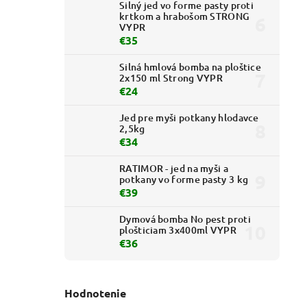
Silný jed vo forme pasty proti
krtkom a hrabošom STRONG
VYPR
€35
Silná hmlová bomba na ploštice
2x150 ml Strong VYPR
€24
Jed pre myši potkany hlodavce
2,5kg
€34
RATIMOR - jed na myši a
potkany vo forme pasty 3 kg
€39
Dymová bomba No pest proti
plošticiam 3x400ml VYPR
€36
Hodnotenie