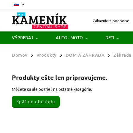
Zákaznícka podpora:
VÝPREDAJ
AUTO - MOTO
DETI
Domov
Produkty
DOM A ZÁHRADA
Záhrada
/
/
/
Produkty ešte len pripravujeme.
Môžete sa ale pozrieť na ostatné kategórie.
Späť do obchodu