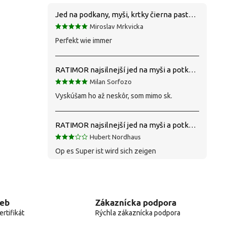
Jed na podkany, myši, krtky čierna pasta silná 1 kg VYPR
Miroslav Mrkvicka
Perfekt wie immer
RATIMOR najsilnejší jed na myši a potkany
Milan Sorfozo
Vyskúšam ho až neskôr, som mimo sk.
RATIMOR najsilnejší jed na myši a potkany
Hubert Nordhaus
Op es Super ist wird sich zeigen
web
Zákaznícka podpora
rtifikát
Rýchla zákaznícka podpora