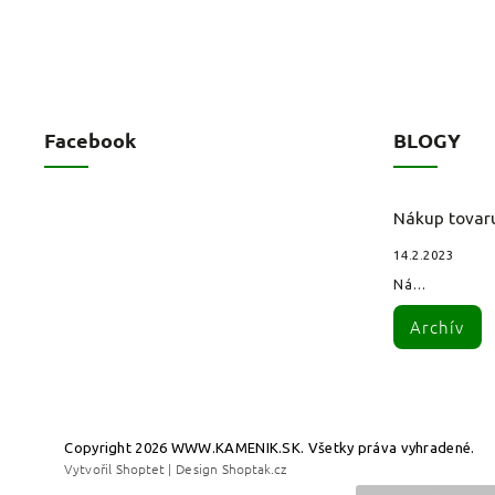
Facebook
BLOGY
Nákup tovar
14.2.2023
Ná...
Archív
Copyright 2026
WWW.KAMENIK.SK
. Všetky práva vyhradené.
Vytvořil
Shoptet
| Design
Shoptak.cz