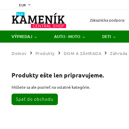
EUR
Zákaznícka podpora:
VÝPREDAJ
AUTO - MOTO
DETI
Domov
Produkty
DOM A ZÁHRADA
Záhrada
/
/
/
Produkty ešte len pripravujeme.
Môžete sa ale pozrieť na ostatné kategórie.
Späť do obchodu