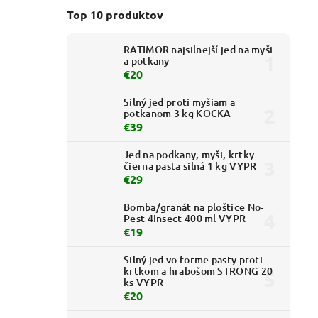
Top 10 produktov
RATIMOR najsilnejší jed na myši
a potkany
€20
Silný jed proti myšiam a
potkanom 3 kg KOCKA
€39
Jed na podkany, myši, krtky
čierna pasta silná 1 kg VYPR
€29
Bomba/granát na ploštice No-
Pest 4Insect 400 ml VYPR
€19
Silný jed vo forme pasty proti
krtkom a hrabošom STRONG 20
ks VYPR
€20