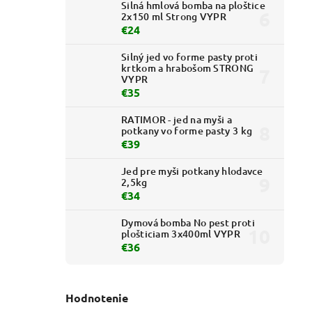
Silná hmlová bomba na ploštice
2x150 ml Strong VYPR
€24
Silný jed vo forme pasty proti
krtkom a hrabošom STRONG
VYPR
€35
RATIMOR - jed na myši a
potkany vo forme pasty 3 kg
€39
Jed pre myši potkany hlodavce
2,5kg
€34
Dymová bomba No pest proti
plošticiam 3x400ml VYPR
€36
Hodnotenie