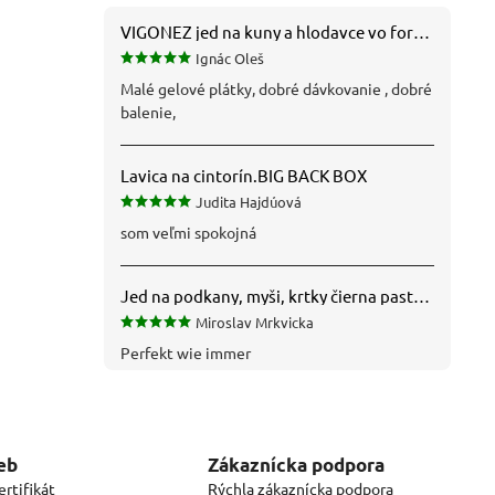
VIGONEZ jed na kuny a hlodavce vo forme pasty 1,5 kg
Ignác Oleš
Malé gelové plátky, dobré dávkovanie , dobré
balenie,
Lavica na cintorín.BIG BACK BOX
Judita Hajdúová
som veľmi spokojná
Jed na podkany, myši, krtky čierna pasta silná 1 kg VYPR
Miroslav Mrkvicka
Perfekt wie immer
eb
Zákaznícka podpora
rtifikát
Rýchla zákaznícka podpora