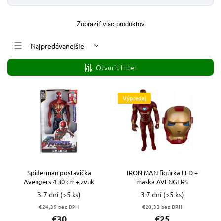
Zobraziť viac produktov
Najpredávanejšie
Najlacnejšie
Otvoriť filter
Najdrahšie
Abecedne
Výpredaj
Spiderman postavička
IRON MAN figúrka LED +
Avengers 4 30 cm + zvuk
maska AVENGERS
3-7 dní
(>5 ks)
3-7 dní
(>5 ks)
€24,39 bez DPH
€20,33 bez DPH
€30
€25