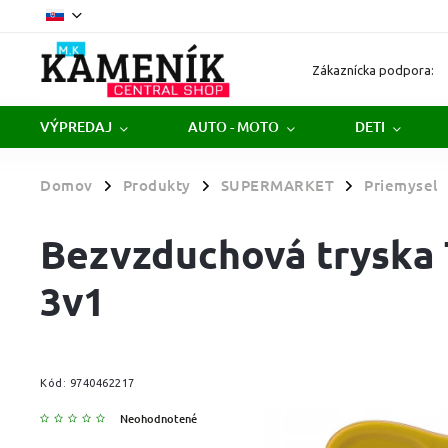
Zákaznícka podpora:
VÝPREDAJ
AUTO - MOTO
DETI
Domov
Produkty
SUPERMARKET
Priemysel
/
/
/
Bezvzduchová tryska
3v1
Kód:
9740462217
Neohodnotené