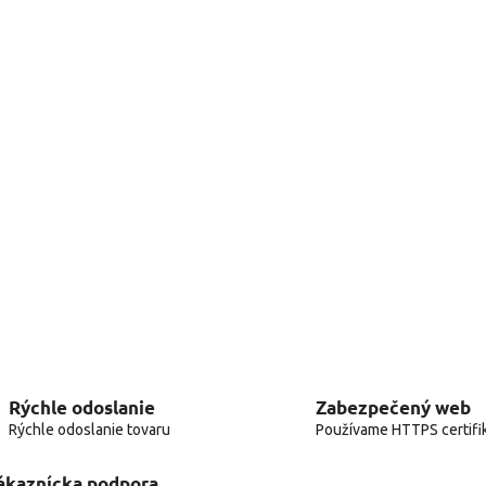
Rýchle odoslanie
Zabezpečený web
Rýchle odoslanie tovaru
Používame HTTPS certifi
ákaznícka podpora