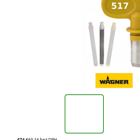
€74
€60,16 bez DPH