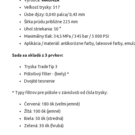
Veľkosť trysky: 517
Ústie dýzy: 0,043 palca/ 0,43 mm
Šírka prúdu približne 225 mm
Uhol striekania: 50 °
Maximálny tlak: 34,5 MPa / 345 bar / 5 000 PSI
Aplikácia / materiál: antikorózne farby, latexové farby, emul
Sada sa skladá z 3 prvkov:
Tryska TradeTip 3
Pištoľový filter - (biely) *
Dvojité tesnenie
* Typy filtrov pre pištole v závislosti od čísla trysky:
Červená: 180 ôk (veľmi jemné)
Žltá: 100 ôk (jemné)
Biela: 50 ôk (stredná)
Zelená: 30 ôk (hrubá)