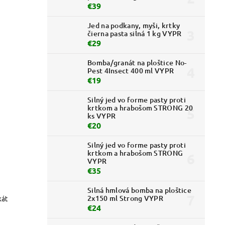
€39
Jed na podkany, myši, krtky
čierna pasta silná 1 kg VYPR
€29
Bomba/granát na ploštice No-
Pest 4Insect 400 ml VYPR
€19
Silný jed vo forme pasty proti
krtkom a hrabošom STRONG 20
ks VYPR
€20
Silný jed vo forme pasty proti
krtkom a hrabošom STRONG
VYPR
€35
Silná hmlová bomba na ploštice
2x150 ml Strong VYPR
kát
€24