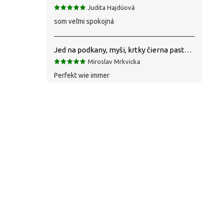
Judita Hajdúová
som veľmi spokojná
Jed na podkany, myši, krtky čierna pasta silná 1 kg VYPR
Miroslav Mrkvicka
Perfekt wie immer