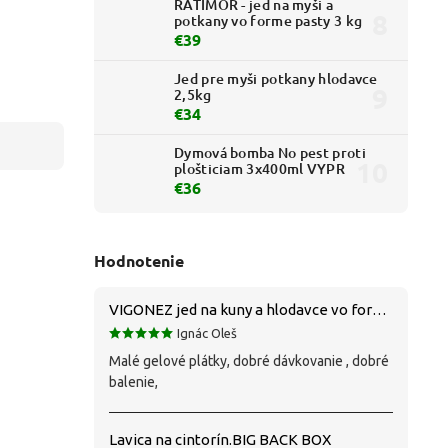
RATIMOR - jed na myši a
potkany vo forme pasty 3 kg
€39
Jed pre myši potkany hlodavce
2,5kg
€34
Dymová bomba No pest proti
plošticiam 3x400ml VYPR
€36
Hodnotenie
VIGONEZ jed na kuny a hlodavce vo forme pasty 1,5 kg
Ignác Oleš
Malé gelové plátky, dobré dávkovanie , dobré
balenie,
Lavica na cintorín.BIG BACK BOX