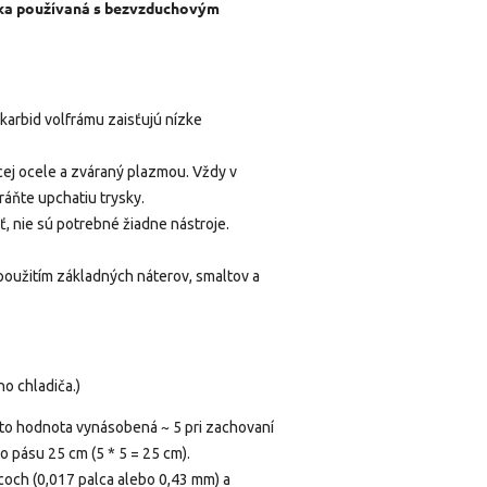
ovka používaná s bezvzduchovým
 karbid volfrámu zaisťujú nízke
cej ocele a zváraný plazmou. Vždy v
áňte upchatiu trysky.
uť, nie sú potrebné žiadne nástroje.
 použitím základných náterov, smaltov a
o chladiča.)
táto hodnota vynásobená ~ 5 pri zachovaní
o pásu 25 cm (5 * 5 = 25 cm).
coch (0,017 palca alebo 0,43 mm) a