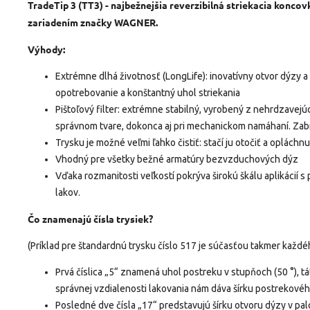
TradeTip 3 (TT3) - najbežnejšia reverzibilná striekacia konc
zariadením značky WAGNER.
Výhody:
Extrémne dlhá životnosť (LongLife): inovatívny otvor dýzy a
opotrebovanie a konštantný uhol striekania
Pištoľový filter: extrémne stabilný, vyrobený z nehrdzavejú
správnom tvare, dokonca aj pri mechanickom namáhaní. Zabr
Trysku je možné veľmi ľahko čistiť: stačí ju otočiť a opláchn
Vhodný pre všetky bežné armatúry bezvzduchových dýz
Vďaka rozmanitosti veľkostí pokrýva širokú škálu aplikácií s
lakov.
Čo znamenajú čísla trysiek?
(Príklad pre štandardnú trysku číslo 517 je súčasťou takmer každéh
Prvá číslica „5“ znamená uhol postreku v stupňoch (50 °), 
správnej vzdialenosti lakovania nám dáva šírku postrekovéh
Posledné dve čísla „17“ predstavujú šírku otvoru dýzy v pal