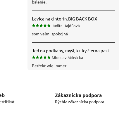
balenie,
Lavica na cintorín.BIG BACK BOX
Judita Hajdúová
som veľmi spokojná
Jed na podkany, myši, krtky čierna pasta silná 1 kg VYPR
Miroslav Mrkvicka
Perfekt wie immer
eb
Zákaznícka podpora
rtifikát
Rýchla zákaznícka podpora