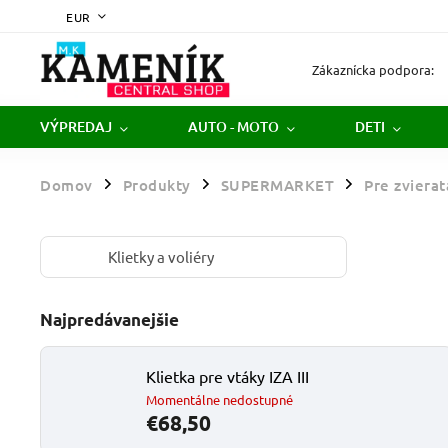
EUR
Zákaznícka podpora:
VÝPREDAJ
AUTO - MOTO
DETI
Domov
Produkty
SUPERMARKET
Pre zvierat
/
/
/
Klietky a voliéry
Najpredávanejšie
Klietka pre vtáky IZA III
Momentálne nedostupné
€68,50