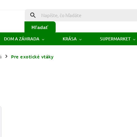
Hľadať
DOM A ZÁHRADA
KRÁSA
SUPERMARKET
á
Pre exotické vtáky
/