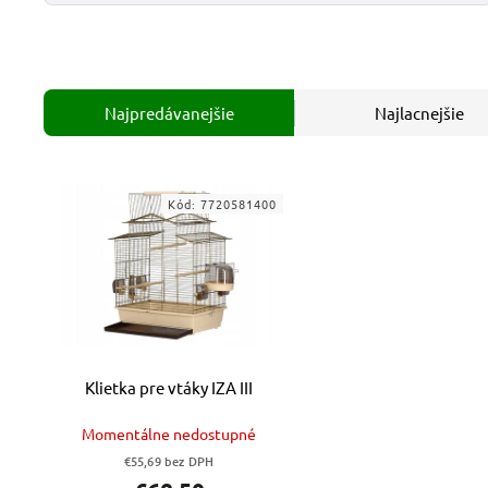
Najpredávanejšie
Najlacnejšie
Kód:
7720581400
Klietka pre vtáky IZA III
Momentálne nedostupné
€55,69 bez DPH