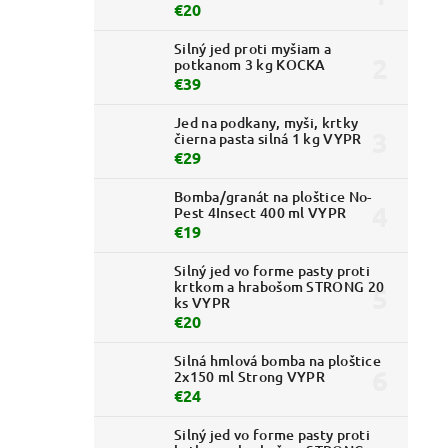
€20
Silný jed proti myšiam a
potkanom 3 kg KOCKA
€39
Jed na podkany, myši, krtky
čierna pasta silná 1 kg VYPR
€29
Bomba/granát na ploštice No-
Pest 4Insect 400 ml VYPR
€19
Silný jed vo forme pasty proti
krtkom a hrabošom STRONG 20
ks VYPR
€20
Silná hmlová bomba na ploštice
2x150 ml Strong VYPR
€24
Silný jed vo forme pasty proti