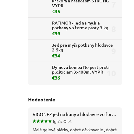
krtkom a hrabošom STRONG
VYPR
€35
RATIMOR - jed na myši a
potkany vo forme pasty 3 kg
€39
Jed pre myši potkany hlodavce
2,5kg
€34
Dymová bomba No pest proti
plošticiam 3x400ml VYPR
€36
Hodnotenie
VIGONEZ jed na kuny a hlodavce vo forme pasty 1,5 kg
Ignác Oleš
Malé gelové plátky, dobré dávkovanie , dobré