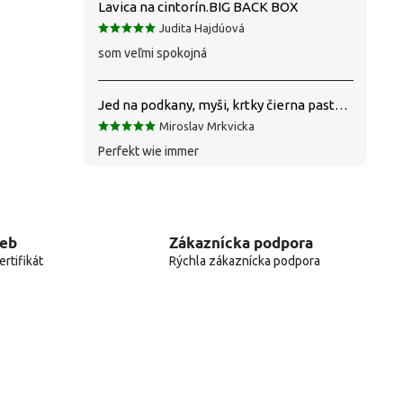
Lavica na cintorín.BIG BACK BOX
Judita Hajdúová
som veľmi spokojná
Jed na podkany, myši, krtky čierna pasta silná 1 kg VYPR
Miroslav Mrkvicka
Perfekt wie immer
web
Zákaznícka podpora
rtifikát
Rýchla zákaznícka podpora