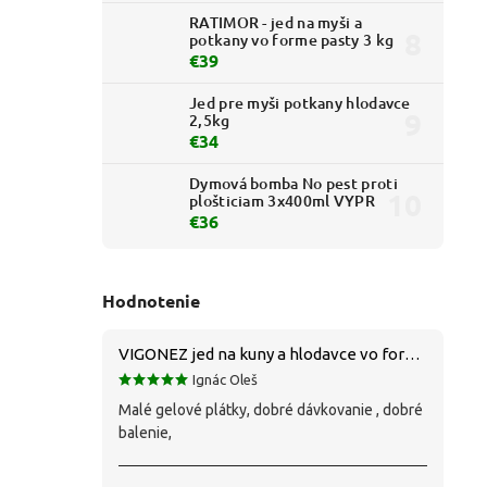
RATIMOR - jed na myši a
potkany vo forme pasty 3 kg
€39
Jed pre myši potkany hlodavce
2,5kg
€34
Dymová bomba No pest proti
plošticiam 3x400ml VYPR
€36
Hodnotenie
VIGONEZ jed na kuny a hlodavce vo forme pasty 1,5 kg
Ignác Oleš
Malé gelové plátky, dobré dávkovanie , dobré
balenie,