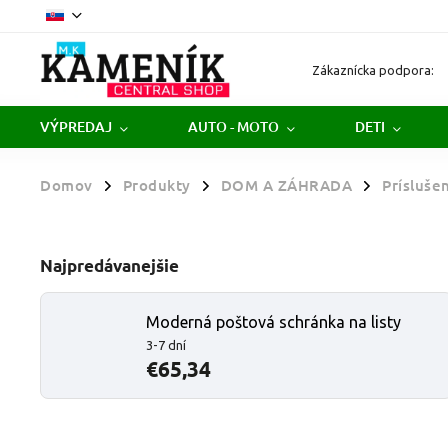
Zákaznícka podpora:
VÝPREDAJ
AUTO - MOTO
DETI
Domov
Produkty
DOM A ZÁHRADA
Prísluše
/
/
/
Najpredávanejšie
Moderná poštová schránka na listy
3-7 dní
€65,34