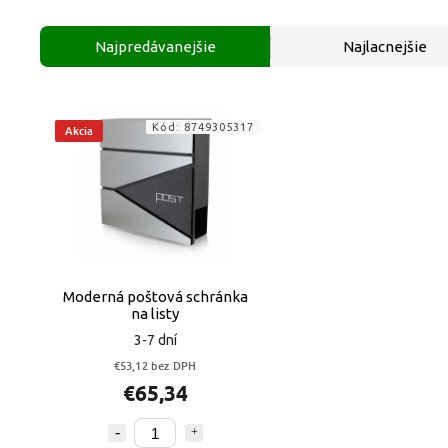
Najpredávanejšie
Najlacnejšie
Kód:
8749305317
Akcia
Moderná poštová schránka
na listy
3-7 dní
€53,12 bez DPH
€65,34