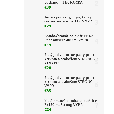
potkanom 3 kg KOCKA
€39
Jed na podkany, myši, krtky
čierna pasta silná 1 kg VYPR
€29
Bomba/granát na ploštice No-
Pest 4Insect 400 ml VYPR
€19
Silný jed vo forme pasty proti
krtkom a hrabošom STRONG 20
ks VYPR
€20
Silný jed vo forme pasty proti
krtkom a hrabošom STRONG
VYPR
€35
Silná hmlová bomba na ploštice
2x150 ml Strong VYPR
€24