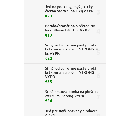
Jed na podkany, myši, krtky
čierna pasta silná 1 kg VYPR
€29
Bomba/granát na ploštice No-
Pest 4Insect 400 ml VYPR
€19
Silný jed vo forme pasty proti
krtkom a hrabošom STRONG 20
ks VYPR
€20
Silný jed vo forme pasty proti
krtkom a hrabošom STRONG
VYPR
€35
Silná hmlová bomba na ploštice
2x150 ml Strong VYPR
€24
Jed pre myši potkany hlodavce
2,5kg