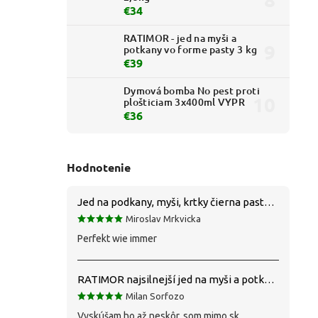
€34
RATIMOR - jed na myši a
potkany vo forme pasty 3 kg
€39
Dymová bomba No pest proti
plošticiam 3x400ml VYPR
€36
Hodnotenie
Jed na podkany, myši, krtky čierna pasta silná 1 kg VYPR
Miroslav Mrkvicka
Perfekt wie immer
RATIMOR najsilnejší jed na myši a potkany
Milan Sorfozo
Vyskúšam ho až neskôr, som mimo sk.