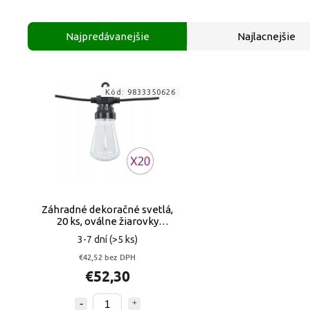
Najpredávanejšie
Najlacnejšie
Kód:
9833350626
Záhradné dekoračné svetlá,
20 ks, oválne žiarovky
(9833350626)
3-7 dní
(>5 ks)
€42,52 bez DPH
€52,30