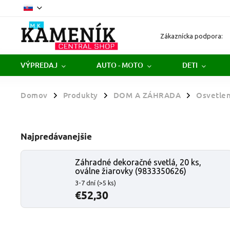
Zákaznícka podpora:
VÝPREDAJ
AUTO - MOTO
DETI
Domov
Produkty
DOM A ZÁHRADA
Osvetlen
/
/
/
Najpredávanejšie
Záhradné dekoračné svetlá, 20 ks,
oválne žiarovky (9833350626)
3-7 dní
(>5 ks)
€52,30