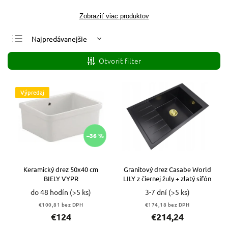
Zobraziť viac produktov
Najpredávanejšie
Najlacnejšie
Otvoriť filter
Najdrahšie
Abecedne
Výpredaj
–36 %
Keramický drez 50x40 cm
Granitový drez Casabe World
BIELY VYPR
LILY z čiernej žuly + zlatý sifón
do 48 hodín
(>5 ks)
3-7 dní
(>5 ks)
€100,81 bez DPH
€174,18 bez DPH
€124
€214,24