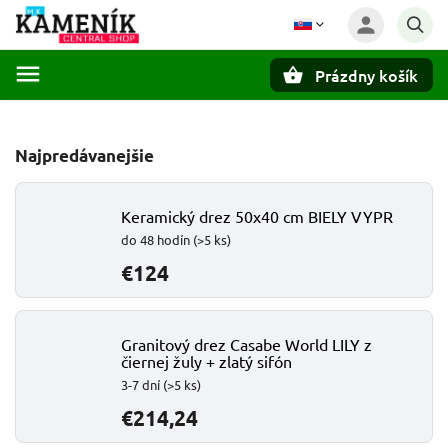
Prázdny košík
Hľadať
Najpredávanejšie
Keramický drez 50x40 cm BIELY VYPR
do 48 hodín
(>5 ks)
€124
Granitový drez Casabe World LILY z
čiernej žuly + zlatý sifón
3-7 dní
(>5 ks)
€214,24