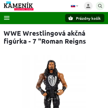
Prázdny košík
Hľadať
WWE Wrestlingová akčná
figúrka - 7 "Roman Reigns