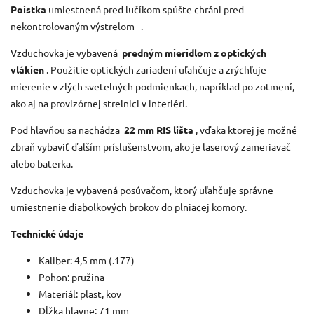
Poistka
umiestnená pred lučíkom spúšte chráni pred
nekontrolovaným výstrelom
.
Vzduchovka je vybavená
predným mieridlom z optických
vlákien
. Použitie optických zariadení uľahčuje a zrýchľuje
mierenie v zlých svetelných podmienkach, napríklad po zotmení,
ako aj na provizórnej strelnici v interiéri.
Pod hlavňou sa nachádza
22 mm RIS lišta
, vďaka ktorej je možné
zbraň vybaviť ďalším príslušenstvom, ako je laserový zameriavač
alebo baterka.
Vzduchovka je vybavená posúvačom, ktorý uľahčuje správne
umiestnenie diabolkových brokov do plniacej komory.
Technické údaje
Kaliber: 4,5 mm (.177)
Pohon: pružina
Materiál: plast, kov
Dĺžka hlavne: 71 mm