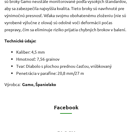
sú broky Gamo neustále monitorované podľa vysokých štandardov,
aby sa zabezpečila najvyššia kvalita. Tieto broky sú navrhnuté pre
výnimočnú presnosť. Vďaka svojmu obohatenému zloženiu (nie sú
vyrobené výlučne z olova) sú odolné voči deformácii počas
prepravy, čím sa eliminuje riziko prijatia chybných brokov v balení.
Technické údaje:
Kaliber: 4,5 mm
Hmotnosť: 7,56 grainov
Tvar: Diabolo s plochou prednou časťou, vrúbkovaný
Penetrácia v parafíne: 20,8 mm/27 m
Výrobca:
Gamo, Španielsko
Facebook