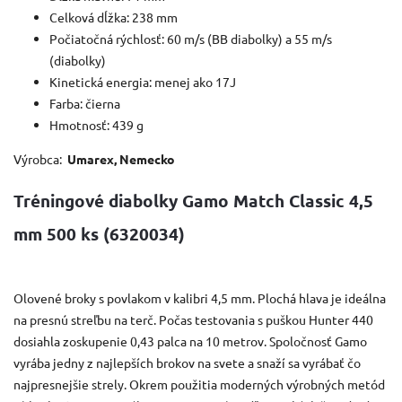
Celková dĺžka: 238 mm
Počiatočná rýchlosť: 60 m/s (BB diabolky) a 55 m/s
(diabolky)
Kinetická energia: menej ako 17J
Farba: čierna
Hmotnosť: 439 g
Výrobca:
Umarex, Nemecko
Tréningové diabolky Gamo Match Classic 4,5
mm 500 ks (6320034)
Olovené broky s povlakom v kalibri 4,5 mm. Plochá hlava je ideálna
na presnú streľbu na terč. Počas testovania s puškou Hunter 440
dosiahla zoskupenie 0,43 palca na 10 metrov. Spoločnosť Gamo
vyrába jedny z najlepších brokov na svete a snaží sa vyrábať čo
najpresnejšie strely. Okrem použitia moderných výrobných metód