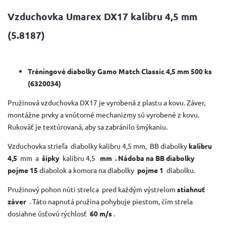
Vzduchovka Umarex DX17 kalibru 4,5 mm
(5.8187)
Tréningové diabolky Gamo Match Classic 4,5 mm 500 ks
(6320034)
Pružinová vzduchovka DX17 je vyrobená z plastu a kovu. Záver,
montážne prvky a vnútorné mechanizmy sú vyrobené z kovu.
Rukoväť je textúrovaná, aby sa zabránilo šmýkaniu.
Vzduchovka strieľa
diabolky kalibru 4,5 mm, BB diabolky
kalibru
4,5
mm
a
šípky
kalibru 4,5
mm . Nádoba na BB diabolky
pojme
15
diabolok a komora na diabolky
pojme
1
diabolku.
Pružinový pohon núti strelca pred každým výstrelom
stiahnuť
záver
. Táto napnutá pružina pohybuje piestom, čím strela
dosiahne úsťovú rýchlosť
60 m/s
.