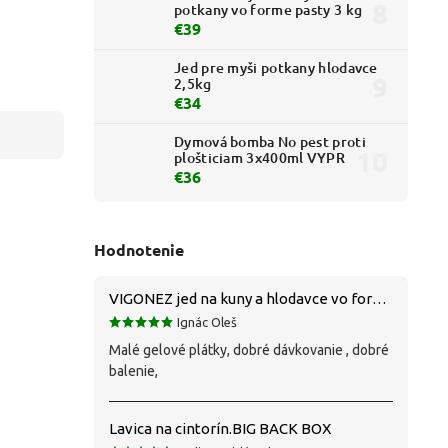
potkany vo forme pasty 3 kg
€39
Jed pre myši potkany hlodavce
2,5kg
€34
Dymová bomba No pest proti
plošticiam 3x400ml VYPR
€36
Hodnotenie
VIGONEZ jed na kuny a hlodavce vo forme pasty 1,5 kg
Ignác Oleš
Malé gelové plátky, dobré dávkovanie , dobré
balenie,
Lavica na cintorín.BIG BACK BOX