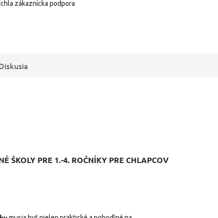
chla zákaznícka podpora
Diskusia
É ŠKOLY PRE 1.-4. ROČNÍKY PRE CHLAPCOV
nky
musia byť nielen praktické a pohodlné na