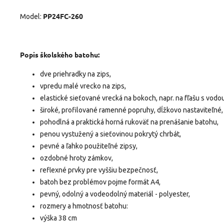
PP24FC-260
Model:
Popis školského batohu:
dve priehradky na zips,
vpredu malé vrecko na zips,
elastické sieťované vrecká na bokoch, napr. na fľašu s vodou
široké, profilované ramenné popruhy, dĺžkovo nastaviteľné,
pohodlná a praktická horná rukoväť na prenášanie batohu,
penou vystužený a sieťovinou pokrytý chrbát,
pevné a ľahko použiteľné zipsy,
ozdobné hroty zámkov,
reflexné prvky pre vyššiu bezpečnosť,
batoh bez problémov pojme formát A4,
pevný, odolný a vodeodolný materiál - polyester,
rozmery a hmotnosť batohu:
výška 38 cm