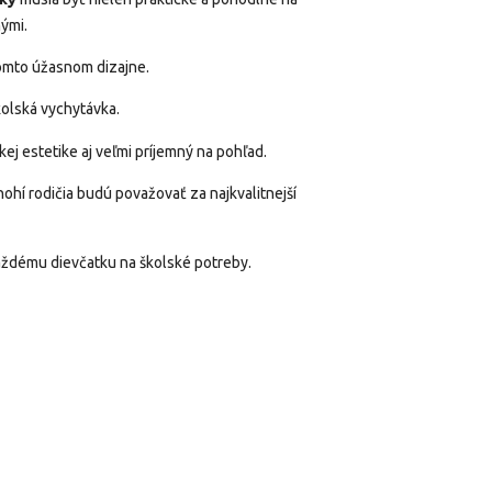
nými.
omto úžasnom dizajne.
kolská vychytávka.
kej estetike aj veľmi príjemný na pohľad.
hí rodičia budú považovať za najkvalitnejší
každému dievčatku na školské potreby.