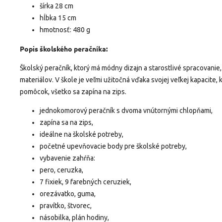
šírka 28 cm
hĺbka 15 cm
hmotnosť: 480 g
Popis školského peračníka:
Školský peračník, ktorý má módny dizajn a starostlivé spracovanie
materiálov. V škole je veľmi užitočná vďaka svojej veľkej kapacite,
pomôcok, všetko sa zapína na zips.
jednokomorový peračník s dvoma vnútornými chlopňami,
zapína sa na zips,
ideálne na školské potreby,
početné upevňovacie body pre školské potreby,
vybavenie zahŕňa:
pero, ceruzka,
7 fixiek, 9 farebných ceruziek,
orezávatko, guma,
pravítko, štvorec,
násobilka, plán hodiny,