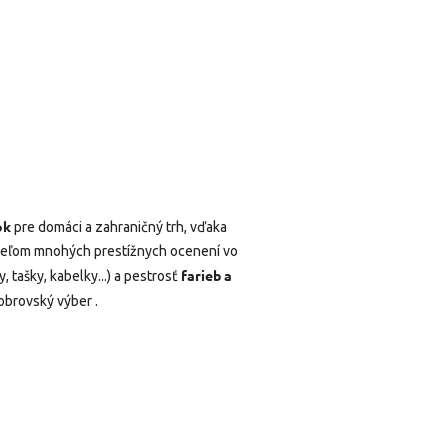
ok
pre domáci a zahraničný trh, vďaka
iteľom mnohých prestížnych ocenení vo
farieb a
 tašky, kabelky...) a pestrosť
obrovský výber .