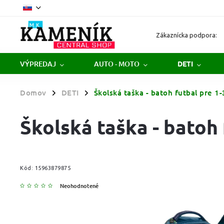
Zákaznícka podpora:
VÝPREDAJ
AUTO - MOTO
DETI
Domov
DETI
Školská taška - batoh futbal pre 1-
/
/
Školská taška - batoh 
Kód:
15963879875
Neohodnotené