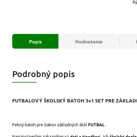
Rý
Popis
Hodnotenie
Podrobný popis
FUTBALOVÝ ŠKOLSKÝ BATOH 3v1 SET PRE ZÁKLADN
FUTBAL
Pekný batoh pre žiakov základných škôl
.
deti a tínedžeri
školské dopl
Najnáročnejšími zákazníkmi sú
. Ich