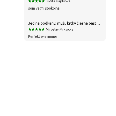
Judita Hajdúová
som veľmi spokojná
Jed na podkany, myši, krtky čierna pasta silná 1 kg VYPR
Miroslav Mrkvicka
Perfekt wie immer