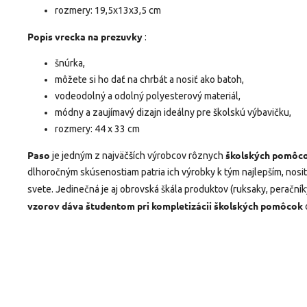
rozmery: 19,5x13x3,5 cm
Popis vrecka
na prezuvky
:
šnúrka,
môžete si ho dať na chrbát a nosiť ako batoh,
vodeodolný a odolný polyesterový materiál,
módny a zaujímavý dizajn ideálny pre školskú výbavičku,
rozmery: 44 x 33 cm
Paso
školských pomôc
je jedným z najväčších výrobcov rôznych
dlhoročným skúsenostiam patria ich výrobky k tým najlepším, nos
svete. Jedinečná je aj obrovská škála produktov (ruksaky, peračníky,
vzorov dáva študentom pri kompletizácii
školských pomôcok