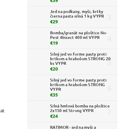
€39
Jed na podkany, myši, krtky
čierna pasta silná 1 kg VYPR
€29
Bomba/granát na ploštice No-
Pest 4Insect 400 ml VYPR
€19
Silný jed vo forme pasty proti
krtkom a hrabošom STRONG 20
ks VYPR
€20
Silný jed vo forme pasty proti
krtkom a hrabošom STRONG
VYPR
€35
Silná hmlová bomba na ploštice
2x150 ml Strong VYPR
kát
€24
RATIMOR - jed na myši a