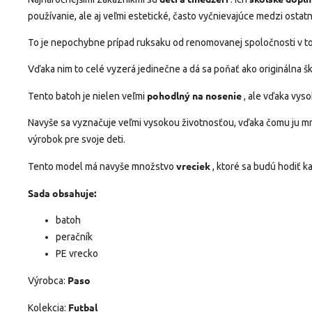
používanie, ale aj veľmi estetické, často vyčnievajúce medzi ostat
To je nepochybne prípad ruksaku od renomovanej spoločnosti v t
Vďaka nim to celé vyzerá jedinečne a dá sa poňať ako originálna š
pohodlný na nosenie
Tento batoh je nielen veľmi
, ale vďaka vyso
Navyše sa vyznačuje veľmi vysokou životnosťou, vďaka čomu ju mno
výrobok pre svoje deti.
vreciek
Tento model má navyše množstvo
, ktoré sa budú hodiť 
Sada obsahuje:
batoh
peračník
PE vrecko
Paso
Výrobca:
Futbal
Kolekcia: