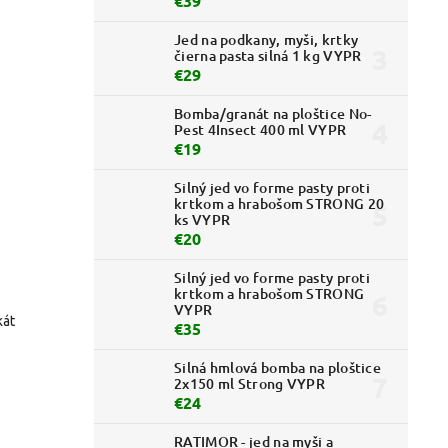
€39
Jed na podkany, myši, krtky
čierna pasta silná 1 kg VYPR
€29
Bomba/granát na ploštice No-
Pest 4Insect 400 ml VYPR
€19
Silný jed vo forme pasty proti
krtkom a hrabošom STRONG 20
ks VYPR
€20
Silný jed vo forme pasty proti
krtkom a hrabošom STRONG
VYPR
kát
€35
Silná hmlová bomba na ploštice
2x150 ml Strong VYPR
€24
RATIMOR - jed na myši a