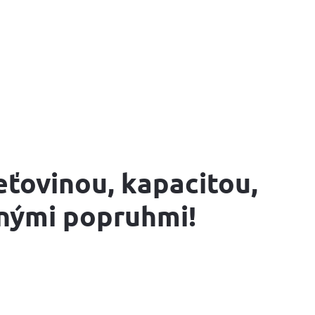
eťovinou, kapacitou,
nými popruhmi!