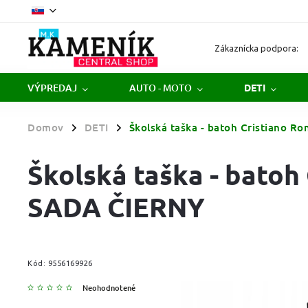
Zákaznícka podpora:
VÝPREDAJ
AUTO - MOTO
DETI
Domov
DETI
Školská taška - batoh Cristiano R
/
/
Školská taška - batoh 
SADA ČIERNY
Kód:
9556169926
Neohodnotené