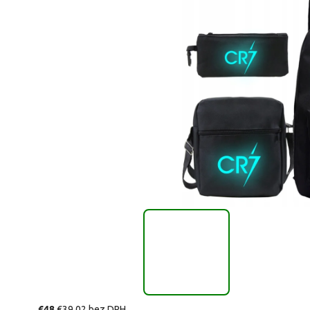
€48
€39,02 bez DPH