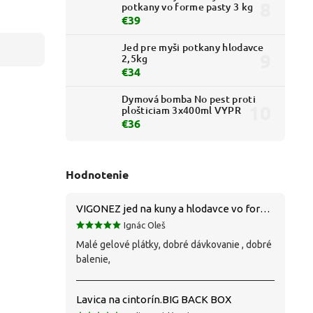
potkany vo forme pasty 3 kg
€39
Jed pre myši potkany hlodavce
2,5kg
€34
Dymová bomba No pest proti
plošticiam 3x400ml VYPR
€36
Hodnotenie
VIGONEZ jed na kuny a hlodavce vo forme pasty 1,5 kg
Ignác Oleš
Malé gelové plátky, dobré dávkovanie , dobré
balenie,
Lavica na cintorín.BIG BACK BOX