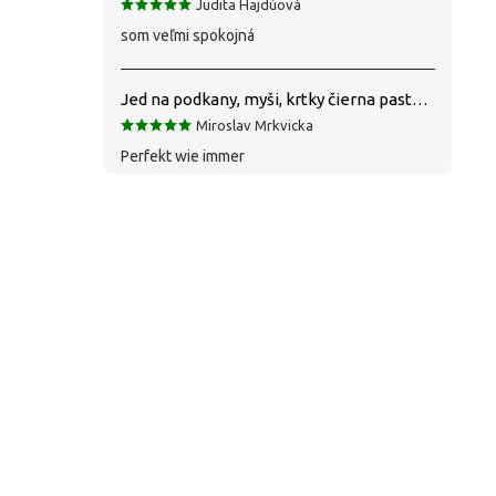
Judita Hajdúová
som veľmi spokojná
Jed na podkany, myši, krtky čierna pasta silná 1 kg VYPR
Miroslav Mrkvicka
Perfekt wie immer