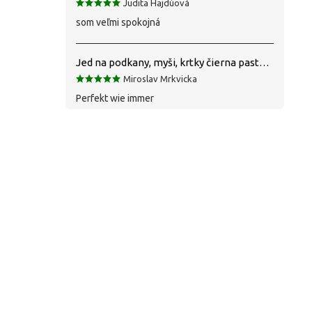
Judita Hajdúová
som veľmi spokojná
Jed na podkany, myši, krtky čierna pasta silná 1 kg VYPR
Miroslav Mrkvicka
Perfekt wie immer