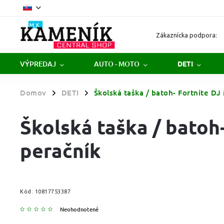
Zákaznícka podpora:
VÝPREDAJ
AUTO - MOTO
DETI
Domov
DETI
Školská taška / batoh- Fortnite DJ
/
/
Školská taška / batoh
peračník
Kód:
10817753387
Neohodnotené