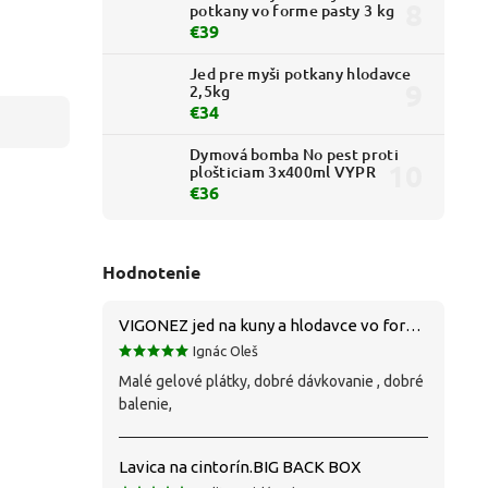
potkany vo forme pasty 3 kg
€39
Jed pre myši potkany hlodavce
2,5kg
€34
Dymová bomba No pest proti
plošticiam 3x400ml VYPR
€36
Hodnotenie
VIGONEZ jed na kuny a hlodavce vo forme pasty 1,5 kg
Ignác Oleš
Malé gelové plátky, dobré dávkovanie , dobré
balenie,
Lavica na cintorín.BIG BACK BOX