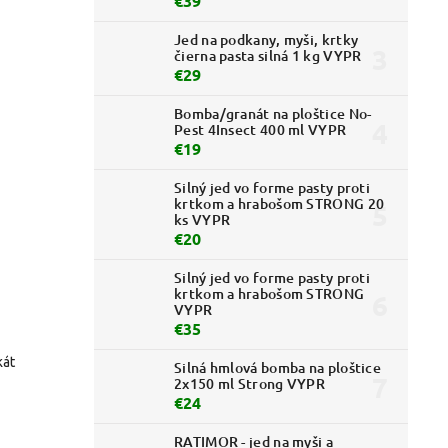
€39
Jed na podkany, myši, krtky
čierna pasta silná 1 kg VYPR
€29
Bomba/granát na ploštice No-
Pest 4Insect 400 ml VYPR
€19
Silný jed vo forme pasty proti
krtkom a hrabošom STRONG 20
ks VYPR
€20
Silný jed vo forme pasty proti
krtkom a hrabošom STRONG
VYPR
€35
kát
Silná hmlová bomba na ploštice
2x150 ml Strong VYPR
€24
RATIMOR - jed na myši a