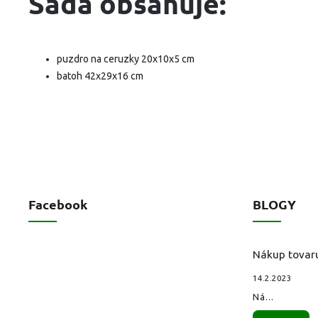
Sada obsahuje:
puzdro na ceruzky 20x10x5 cm
batoh 42x29x16 cm
Facebook
BLOGY
Nákup tovar
14.2.2023
Ná...