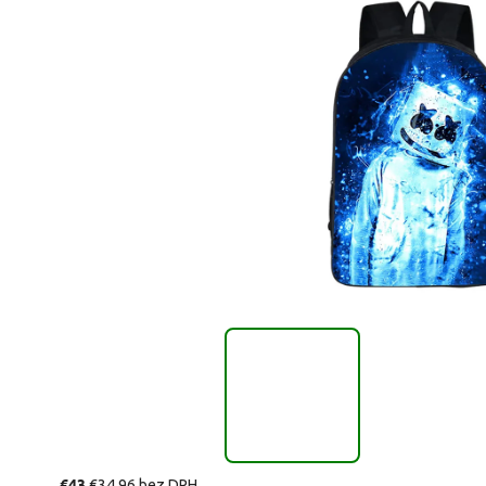
€43
€34,96 bez DPH