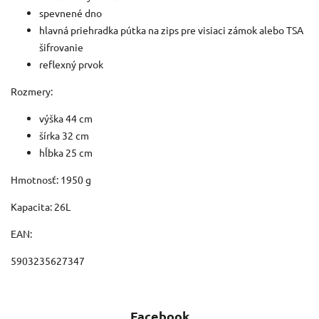
spevnené dno
hlavná priehradka pútka na zips pre visiaci zámok alebo TSA
šifrovanie
reflexný prvok
Rozmery:
výška 44 cm
šírka 32 cm
hĺbka 25 cm
Hmotnosť: 1950 g
Kapacita: 26L
EAN:
5903235627347
Facebook