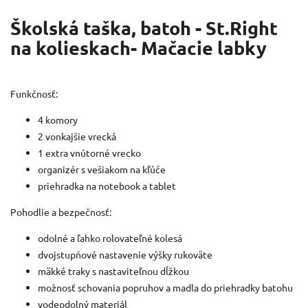
Školská taška, batoh - St.Right
na kolieskach- Mačacie labky
Funkčnosť:
4 komory
2 vonkajšie vrecká
1 extra vnútorné vrecko
organizér s vešiakom na kľúče
priehradka na notebook a tablet
Pohodlie a bezpečnosť:
odolné a ľahko rolovateľné kolesá
dvojstupňové nastavenie výšky rukoväte
mäkké traky s nastaviteľnou dĺžkou
možnosť schovania popruhov a madla do priehradky batohu
vodeodolný materiál