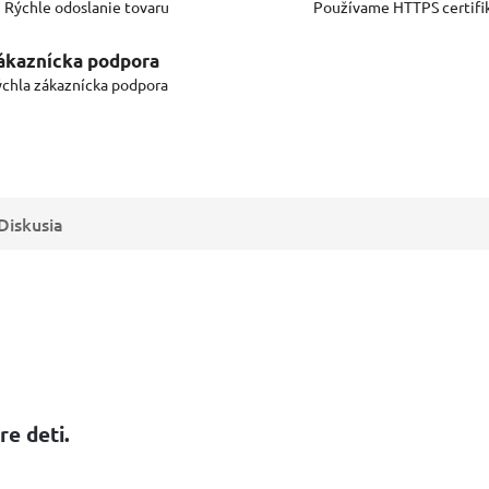
Rýchle odoslanie tovaru
Používame HTTPS certifi
ákaznícka podpora
chla zákaznícka podpora
Diskusia
e deti.