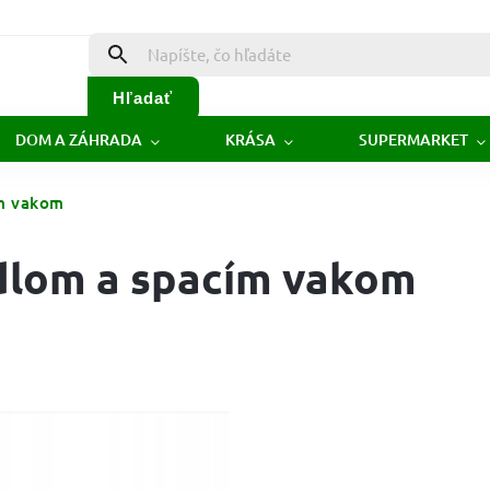
Hľadať
DOM A ZÁHRADA
KRÁSA
SUPERMARKET
ím vakom
adlom a spacím vakom