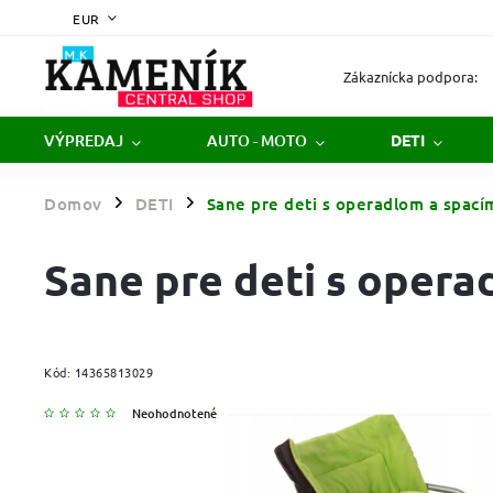
EUR
Zákaznícka podpora:
VÝPREDAJ
AUTO - MOTO
DETI
Domov
DETI
Sane pre deti s operadlom a spac
/
/
Sane pre deti s oper
Kód:
14365813029
Neohodnotené