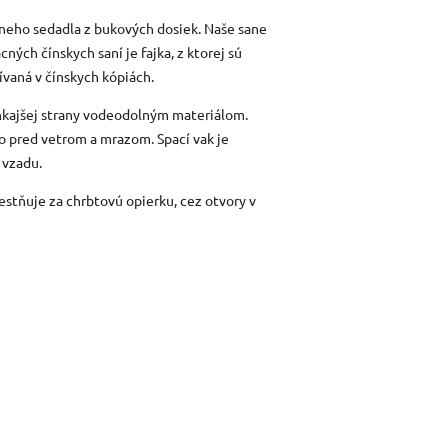
neho sedadla z bukových dosiek. Naše sane
cných čínskych saní je fajka, z ktorej sú
ívaná v čínskych kópiách.
vonkajšej strany vodeodolným materiálom.
ho pred vetrom a mrazom. Spací vak je
 vzadu.
stňuje za chrbtovú opierku, cez otvory v