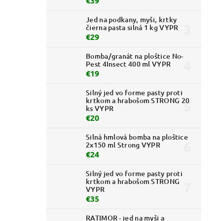
€39
Jed na podkany, myši, krtky
čierna pasta silná 1 kg VYPR
€29
Bomba/granát na ploštice No-
Pest 4Insect 400 ml VYPR
€19
Silný jed vo forme pasty proti
krtkom a hrabošom STRONG 20
ks VYPR
€20
Silná hmlová bomba na ploštice
2x150 ml Strong VYPR
€24
Silný jed vo forme pasty proti
krtkom a hrabošom STRONG
VYPR
€35
RATIMOR - jed na myši a