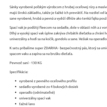
Sánky vyrobené poľským výrobcom z hrubej oceľovej rúry a masív
majú širokú základňu, takže je ťažké ich prevrátiť. Na rozdiel od la
sane vyrobené, hrubá a pevná a vydrží dlhšie ako tenká fajka použ
Spací vak je podšitý fleecom na sedadle, dole v oblasti nôh a z 
Dlhý a vysoký spací vak úplne zakrýva chrbátik dieťatka a chráni 
univerzálny a hodí sa na kočík, gondolu a sane. Vešiak na operadlo
K setu pribalíme super ZDARMA - bezpečnostný pás, ktorý sa umie
spacom vaku a zapína sa na brušku dieťaťa.
Pevnosť saní - 130 KG
špecifikácia:
vyrobené z pevného oceľového profilu
sedadlo vyrobené zo 4 bukových dosiek
operadlo (odnímateľné)
univerzálny spací vak
ťažné lano