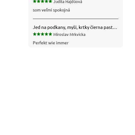
Judita Hajdúová
som veľmi spokojná
Jed na podkany, myši, krtky čierna pasta silná 1 kg VYPR
Miroslav Mrkvicka
Perfekt wie immer