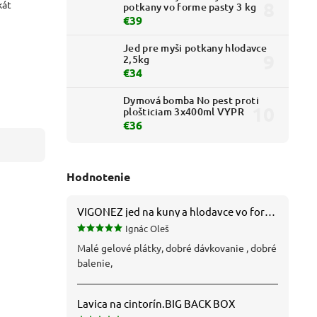
kát
potkany vo forme pasty 3 kg
€39
Jed pre myši potkany hlodavce
2,5kg
€34
Dymová bomba No pest proti
plošticiam 3x400ml VYPR
€36
Hodnotenie
VIGONEZ jed na kuny a hlodavce vo forme pasty 1,5 kg
Ignác Oleš
Malé gelové plátky, dobré dávkovanie , dobré
balenie,
Lavica na cintorín.BIG BACK BOX