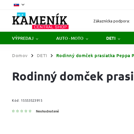
Zákaznícka podpora:
VÝPREDAJ
AUTO - MOTO
DETI
Domov
DETI
Rodinný domček prasiatka Peppa P
/
/
Rodinný domček prasi
Kód:
15553523915
Neohodnotené