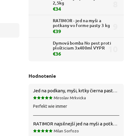
2,5kg
€34
RATIMOR - jed na myši a
potkany vo forme pasty 3 kg
€39
Dymová bomba No pest proti
plošticiam 3x400ml VYPR
€36
Hodnotenie
Jed na podkany, myši, krtky čierna pasta silná 1 kg VYPR
Miroslav Mrkvicka
Perfekt wie immer
RATIMOR najsilnejší jed na myši a potkany
Milan Sorfozo