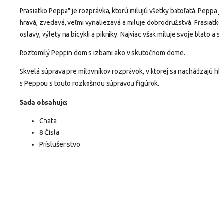
Prasiatko Peppa" je rozprávka, ktorú milujú všetky batoľatá. Peppa
hravá, zvedavá, veľmi vynaliezavá a miluje dobrodružstvá. Prasia
oslavy, výlety na bicykli a pikniky. Najviac však miluje svoje blato a
Roztomilý Peppin dom s izbami ako v skutočnom dome.
Skvelá súprava pre milovníkov rozprávok, v ktorej sa nachádzajú h
s Peppou s touto rozkošnou súpravou figúrok.
Sada obsahuje:
Chata
8 Čísla
Príslušenstvo