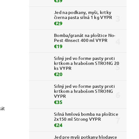
€39
Jed na podkany, myši, krtky
čierna pasta silná 1 kg VYPR
€29
Bomba/granát na ploštice No-
Pest 4Insect 400 ml VYPR
€19
Silný jed vo forme pasty proti
krtkom a hrabošom STRONG 20
ks VYPR
€20
Silný jed vo forme pasty proti
krtkom a hrabošom STRONG
VYPR
€35
kát
Silná hmlová bomba na ploštice
2x150 ml Strong VYPR
€24
Jed pre myši potkany hlodavce