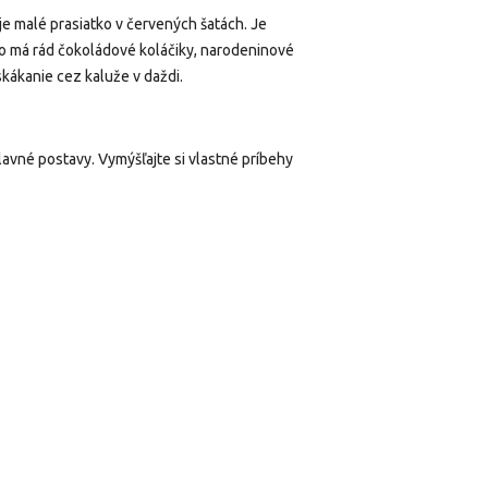
 je malé prasiatko v červených šatách. Je
tko má rád čokoládové koláčiky, narodeninové
 skákanie cez kaluže v daždi.
lavné postavy. Vymýšľajte si vlastné príbehy