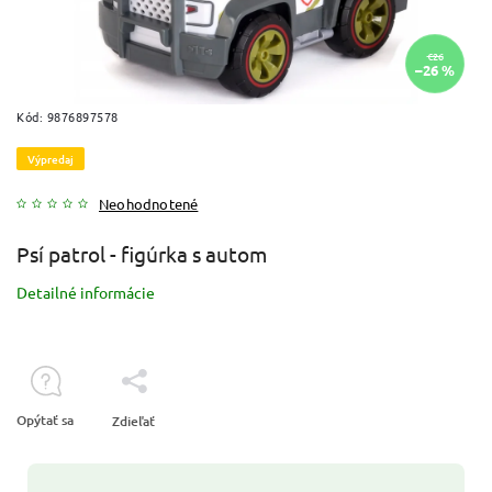
€26
–26 %
Kód:
9876897578
Výpredaj
Neohodnotené
Psí patrol - figúrka s autom
Detailné informácie
Opýtať sa
Zdieľať