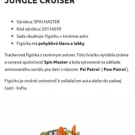
Výrobca: SPIN MASTER
Kód výrobcu: 20116039
Sada obsahuje: figúrku + terénne auto
Figúrka má
pohyblivú hlavu a labky
Trackerová figúrka s terénnym autom.
Túto hračku vyrobila
známa
a cenená spoločnosť
Spin Master
a bola vytvorená na základe
animovaného seriálu pre deti s názvom
Psi Patrol
(
Paw Patrol
).
Figúrku je možné umiestniť k ovládačom auta alebo do zadnej
časti - kufra.