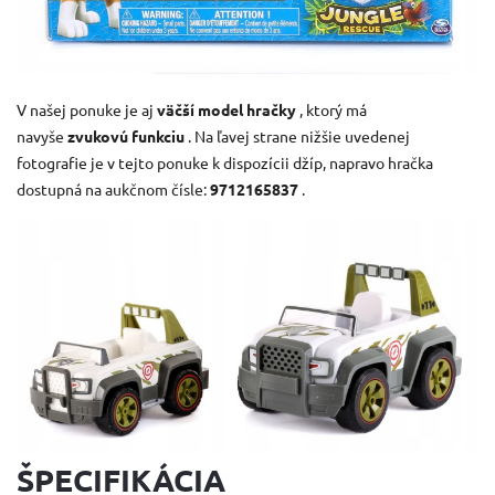
V našej ponuke je aj
väčší model hračky
, ktorý má
navyše
zvukovú funkciu
.
Na ľavej strane nižšie uvedenej
fotografie je v tejto ponuke k dispozícii džíp, napravo hračka
dostupná na aukčnom čísle:
9712165837
.
ŠPECIFIKÁCIA