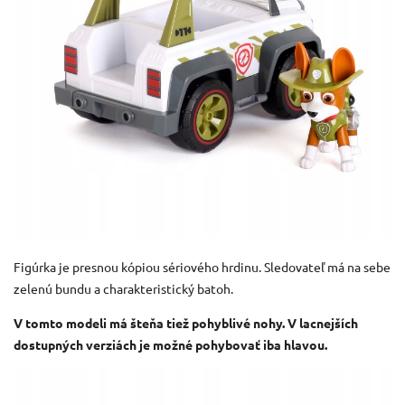
Figúrka je presnou kópiou sériového hrdinu.
Sledovateľ má na sebe
zelenú bundu a charakteristický batoh.
V tomto modeli má šteňa tiež pohyblivé nohy.
V lacnejších
dostupných verziách je možné pohybovať iba hlavou.