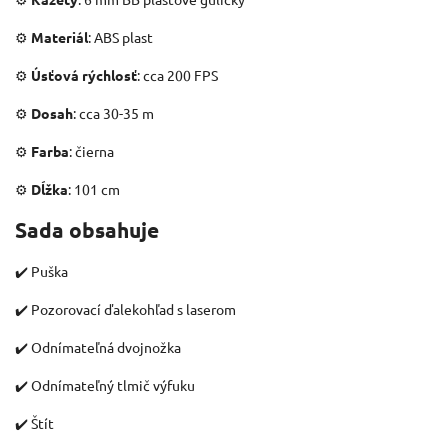
⚙️
Materiál
: ABS plast
⚙️
Úsťová rýchlosť
: cca 200 FPS
⚙️
Dosah
: cca 30-35 m
⚙️
Farba
: čierna
⚙️
Dĺžka
: 101 cm
Sada obsahuje
✔️ Puška
✔️ Pozorovací ďalekohľad s laserom
✔️ Odnímateľná dvojnožka
✔️ Odnímateľný tlmič výfuku
✔️ Štít