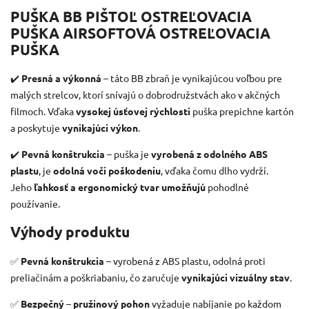
PUŠKA BB PIŠTOĽ OSTREĽOVACIA
PUŠKA AIRSOFTOVÁ OSTREĽOVACIA
PUŠKA
✔️
Presná a výkonná
– táto BB zbraň je vynikajúcou voľbou pre
malých strelcov, ktorí snívajú o dobrodružstvách ako v akčných
filmoch. Vďaka
vysokej úsťovej rýchlosti
puška prepichne kartón
a poskytuje
vynikajúci výkon
.
✔️
Pevná konštrukcia
– puška je
vyrobená z odolného ABS
plastu
, je
odolná voči poškodeniu
, vďaka čomu dlho vydrží.
Jeho
ľahkosť a ergonomický tvar umožňujú
pohodlné
používanie.
Výhody produktu
✅
Pevná konštrukcia
– vyrobená z ABS plastu, odolná proti
preliačinám a poškriabaniu, čo zaručuje
vynikajúci vizuálny stav
.
✅
Bezpečný
–
pružinový pohon
vyžaduje nabíjanie po každom