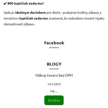
✔️ 800 loptičiek zadarmo!
Sada je
ideálnym darčekom
pre dieťa - poskytne hodiny zábavy a
množstvo
loptičiek zadarmo
znamená, že nebudete musieť nijako
obmedzovať zábavu.
Facebook
BLOGY
Nákup tovaru bez DPH
14.2.2023
Ná...
Archív