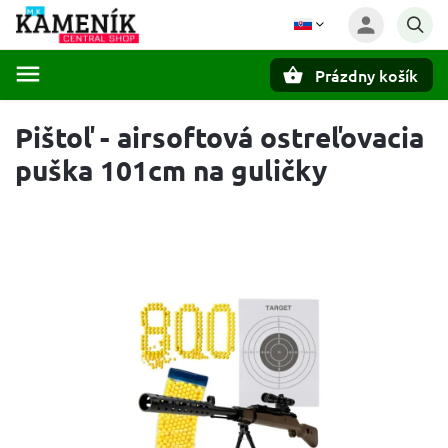
Prázdny košík
Hľadať
Pištoľ - airsoftová ostreľovacia
puška 101cm na guličky