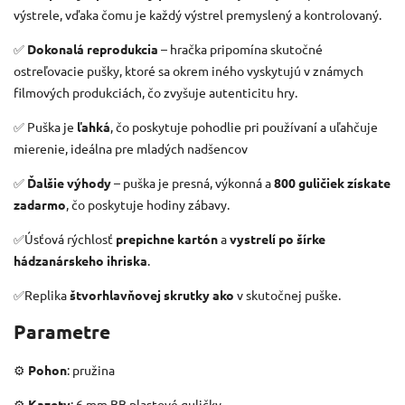
výstrele, vďaka čomu je každý výstrel premyslený a kontrolovaný.
✅
Dokonalá reprodukcia
– hračka pripomína skutočné
ostreľovacie pušky, ktoré sa okrem iného vyskytujú v známych
filmových produkciách, čo zvyšuje autenticitu hry.
✅ Puška je
ľahká
, čo poskytuje pohodlie pri používaní a uľahčuje
mierenie, ideálna pre mladých nadšencov
✅
Ďalšie výhody
– puška je presná, výkonná a
800 guličiek získate
zadarmo
, čo poskytuje hodiny zábavy.
✅Úsťová rýchlosť
prepichne kartón
a
vystrelí po šírke
hádzanárskeho ihriska
.
✅Replika
štvorhlavňovej skrutky ako
v skutočnej puške.
Parametre
⚙️
Pohon
: pružina
⚙️
Kazety
: 6 mm BB plastové guličky