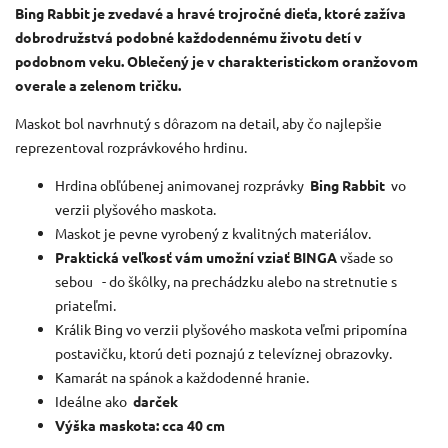
Bing Rabbit je zvedavé a hravé trojročné dieťa, ktoré zažíva
dobrodružstvá podobné každodennému životu detí v
podobnom veku.
Oblečený je v charakteristickom oranžovom
overale a zelenom tričku.
Maskot bol navrhnutý s dôrazom na detail, aby čo najlepšie
reprezentoval rozprávkového hrdinu.
Hrdina obľúbenej animovanej rozprávky
Bing Rabbit
vo
verzii plyšového maskota.
Maskot je pevne vyrobený z kvalitných materiálov.
Praktická veľkosť vám umožní vziať BINGA
všade so
sebou
- do škôlky, na prechádzku alebo na stretnutie s
priateľmi.
Králik Bing vo verzii plyšového maskota veľmi pripomína
postavičku, ktorú deti poznajú z televíznej obrazovky.
Kamarát na spánok a každodenné hranie.
Ideálne ako
darček
Výška maskota: cca 40 cm