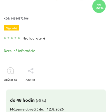
€35
–22 %
Kód:
14586572706
Výpredaj
Neohodnotené
Detailné informácie
Opýtať sa
Zdieľať
do 48 hodín
(>5 ks)
Môžeme doručiť do:
12.8.2026