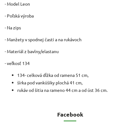
- Model Leon
- Poľská výroba
- Na zips
- Manžety v spodnej časti a na rukávoch
- Materiál z bavlny/elastanu
- veľkosť 134
134- celková dĺžka od ramena 51 cm,
šírka pod vankúšiky plochá 41 cm,
rukáv od šitia na rameno 44 cm a od úst 36 cm.
Facebook