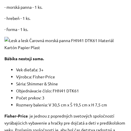
- morská panna - 1 ks.
- hrebeň - 1 ks.
- forma - 1 ks.
Bábika nestojí sama.
Vek dieťaťa: 3+
Výrobca: Fisher-Price
Séria: Shimmer & Shine
Objednávacie číslo: FHN41 DTK61
Počet prvkov: 3
Rozmery balenia: V 30,5 cm x Š 19,5 cm x H
7,5 cm
Fisher-Price
je jednou z popredných svetových spoločností
vyrábajúcich vybavenie a hračky pre dojčatá a deti v predškolskom
veku.
Poslaním spoločnosti je, aby bol čas detstva radostný a