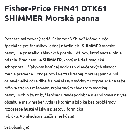
Fisher-Price FHN41 DTK61
SHIMMER Morská panna
Poznáte animovaný seriál Shimmer & Shine?
Máme niečo
špeciálne pre fanúšikov jednej z hrdiniek -
SHIMMER
morskej
panny!
Je priateľkou hlavných postáv – džinov, ktorí naozaj plnia
priania.
Pred nami je
SHIMMER
, ktorý má tiež magické
schopnosti... Vplyvom horúcej vody sa v dievčenských vlasoch
menia pramene.
Toto je nová verzia krásnej morskej panny.
Má
oslnivé veľké oči a dlhé fialové vlasy s módnymi copmi.
Má na sebe
ružové tričko s mätovým, trblietavým chvostom morskej
panny.
Mohlo by to byť lepšie?
Pravdepodobne nie!
Súprava navyše
obsahuje malý hrebeň, vďaka ktorému bábike bez problémov
rozčešete husté vlásky a plastovú formičku -
rybičku.
Abrakadabra!
Začíname kúzla!
Set obsahuje: