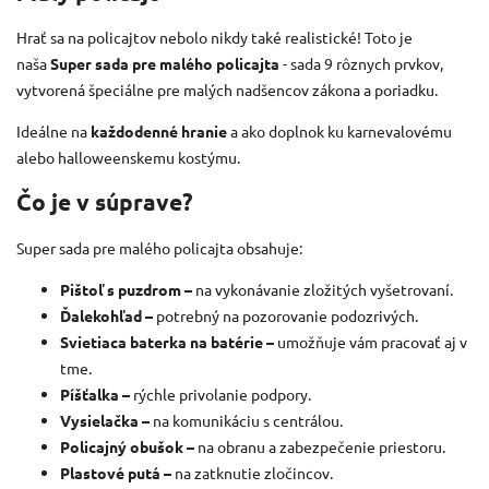
Hrať sa na policajtov nebolo nikdy také realistické!
Toto je
naša
Super sada pre malého policajta
- sada 9 rôznych prvkov,
vytvorená špeciálne pre malých nadšencov zákona a poriadku.
Ideálne na
každodenné hranie
a ako doplnok ku karnevalovému
alebo halloweenskemu kostýmu.
Čo je v súprave?
Super sada pre malého policajta obsahuje:
Pištoľ s puzdrom –
na vykonávanie zložitých vyšetrovaní.
Ďalekohľad –
potrebný na pozorovanie podozrivých.
Svietiaca baterka na batérie –
umožňuje vám pracovať aj v
tme.
Píšťalka –
rýchle privolanie podpory.
Vysielačka –
na komunikáciu s centrálou.
Policajný obušok –
na obranu a zabezpečenie priestoru.
Plastové putá –
na zatknutie zločincov.