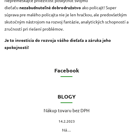
Nepremeškajte príležitosť poskytnúť svojmu
dieťaťu
nezabudnuteľné dobrodružstvo
ako policajt!
Super
súprava pre malého policajta nie je len hračkou, ale predovšetkým
skutočným nástrojom na rozvoj fantázie, analytických schopností a
zručností pri riešení problémov.
Je to investícia do rozvoja vášho dieťaťa a záruka jeho
spokojnosti!
Facebook
BLOGY
Nákup tovaru bez DPH
14.2.2023
Ná...