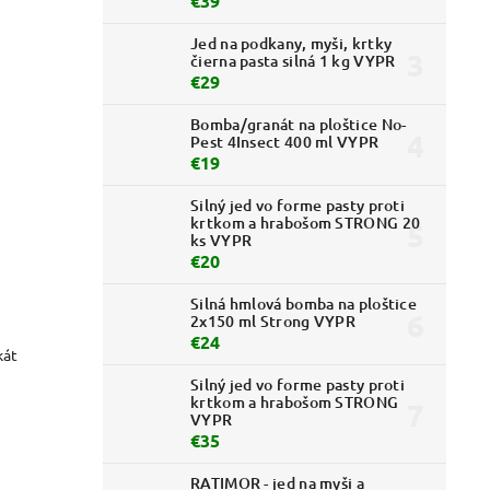
€39
Jed na podkany, myši, krtky
čierna pasta silná 1 kg VYPR
€29
Bomba/granát na ploštice No-
Pest 4Insect 400 ml VYPR
€19
Silný jed vo forme pasty proti
krtkom a hrabošom STRONG 20
ks VYPR
€20
Silná hmlová bomba na ploštice
2x150 ml Strong VYPR
€24
kát
Silný jed vo forme pasty proti
krtkom a hrabošom STRONG
VYPR
€35
RATIMOR - jed na myši a