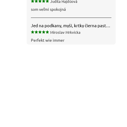
Judita Hajdúová
som veľmi spokojná
Jed na podkany, myši, krtky čierna pasta silná 1 kg VYPR
Miroslav Mrkvicka
Perfekt wie immer