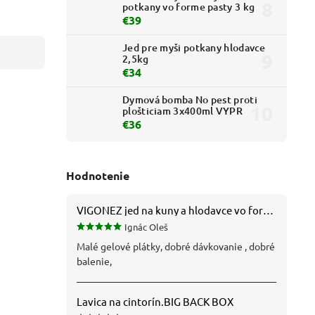
potkany vo forme pasty 3 kg
€39
Jed pre myši potkany hlodavce
2,5kg
€34
Dymová bomba No pest proti
plošticiam 3x400ml VYPR
€36
Hodnotenie
VIGONEZ jed na kuny a hlodavce vo forme pasty 1,5 kg
Ignác Oleš
Malé gelové plátky, dobré dávkovanie , dobré
balenie,
Lavica na cintorín.BIG BACK BOX