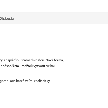
Diskusia
ý s najväčšou starostlivosťou. Nová forma,
 spôsob šitia umožnili vytvoriť veľmi
 gombíkov, ktoré veľmi realisticky