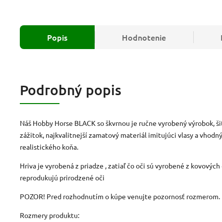
Popis
Hodnotenie
Podrobný popis
Náš Hobby Horse BLACK so škvrnou je ručne vyrobený výrobok, šit
zážitok, najkvalitnejší zamatový materiál imitujúci vlasy a vhodný
realistického koňa.
Hriva je vyrobená z priadze , zatiaľ čo oči sú vyrobené z kovových
reprodukujú prirodzené oči
POZOR!
Pred rozhodnutím o kúpe venujte pozornosť rozmerom.
Rozmery produktu: