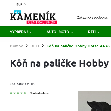
EUR
Zákaznícka podpora:
VÝPREDAJ
AUTO - MOTO
DETI
Domov
DETI
Kôň na paličke Hobby Horse A4 6
/
/
Kôň na paličke Hobby
Kód:
14891431005
Neohodnotené