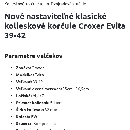
Kolieskové korčule retro. Dvojradové korčule
Nové nastaviteľné klasické
kolieskové korčule Croxer Evita
39-42
Parametre valčekov
Značka:
Croxer
Modelka:
Evita
Veľkosť:
39-42
Veľkosť v centimetroch:
25cm - 26,5cm
Ložiská:
Abec7
Priemer koliesok:
54 mm
Šírka koliesok:
32 mm
Kolesá:
PVC
Sklznica:
Kompozitná