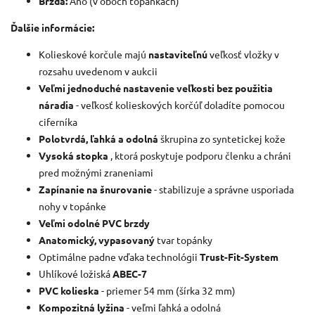
Brzda:
Áno (v oboch topánkach)
Ďalšie informácie:
Kolieskové korčule majú
nastaviteľnú
veľkosť vložky v
rozsahu uvedenom v aukcii
Veľmi jednoduché nastavenie veľkosti bez použitia
náradia
- veľkosť kolieskových korčúľ doladíte pomocou
ciferníka
Polotvrdá, ľahká a odolná
škrupina zo syntetickej kože
Vysoká stopka
, ktorá poskytuje podporu členku a chráni
pred možnými zraneniami
Zapínanie na šnurovanie
- stabilizuje a správne usporiada
nohy v topánke
Veľmi odolné PVC brzdy
Anatomický, vypasovaný
tvar topánky
Optimálne padne vďaka technológii
Trust-Fit-System
Uhlíkové ložiská
ABEC-7
PVC kolieska
- priemer 54 mm (šírka 32 mm)
Kompozitná lyžina
- veľmi ľahká a odolná