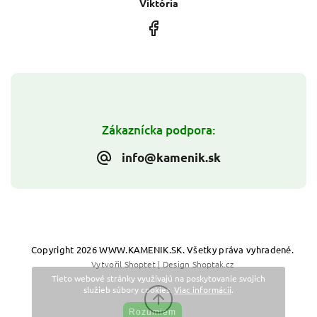
Viktória
Zákaznícka podpora:
info@kamenik.sk
Copyright 2026
WWW.KAMENIK.SK
. Všetky práva vyhradené.
Vytvořil
Shoptet
| Design
Shoptak.cz
Tieto webové stránky využívajú na poskytovanie svojich
služieb súbory cookies.
Viac informácií
.
Rozumiem