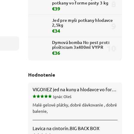
potkany vo forme pasty 3 kg
€39
Jed pre myši potkany hlodavce
2,5kg
€34
Dymová bomba No pest proti
plošticiam 3x400ml VYPR
€36
Hodnotenie
VIGONEZ jed na kuny a hlodavce vo forme pasty 1,5 kg
Ignác Oleš
Malé gelové plátky, dobré dávkovanie , dobré
balenie,
Lavica na cintorín.BIG BACK BOX