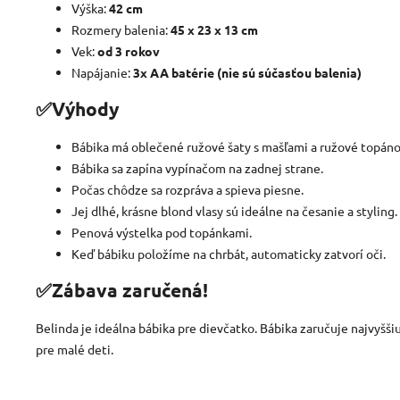
Výška:
42 cm
Rozmery balenia:
45 x 23 x 13 cm
Vek:
od 3 rokov
Napájanie:
3x AA batérie (nie sú súčasťou balenia)
✅Výhody
Bábika má oblečené ružové šaty s mašľami a ružové topáno
Bábika sa zapína vypínačom na zadnej strane.
Počas chôdze sa rozpráva a spieva piesne.
Jej dlhé, krásne blond vlasy sú ideálne na česanie a styling.
Penová výstelka pod topánkami.
Keď bábiku položíme na chrbát, automaticky zatvorí oči.
✅Zábava zaručená!
Belinda je ideálna bábika pre dievčatko. Bábika zaručuje najvyšši
pre malé deti.