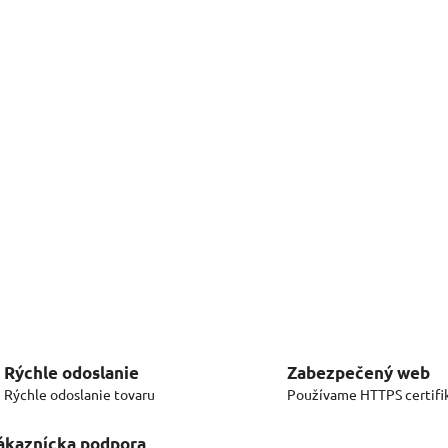
Rýchle odoslanie
Zabezpečený web
Rýchle odoslanie tovaru
Používame HTTPS certifi
ákaznícka podpora