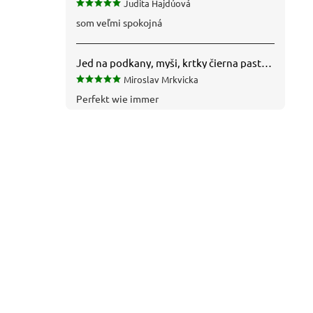
Judita Hajdúová
som veľmi spokojná
Jed na podkany, myši, krtky čierna pasta silná 1 kg VYPR
Miroslav Mrkvicka
Perfekt wie immer