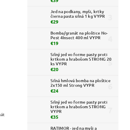
€39
Jed na podkany, myši, krtky
čierna pasta silná 1 kg VYPR
€29
Bomba/granát na ploštice No-
Pest 4Insect 400 ml VYPR
€19
Silný jed vo forme pasty proti
krtkom a hrabošom STRONG 20
ks VYPR
€20
Silná hmlová bomba na ploštice
2x150 ml Strong VYPR
€24
Silný jed vo forme pasty proti
krtkom a hrabošom STRONG
VYPR
kát
€35
RATIMOR - jed na myši a