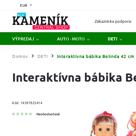
EUR
Zákaznícka podpora:
VÝPREDAJ
AUTO - MOTO
DETI
Domov
DETI
Interaktívna bábika Belinda 42 cm
/
/
Interaktívna bábika B
Kód:
14397825414
Neohodnotené