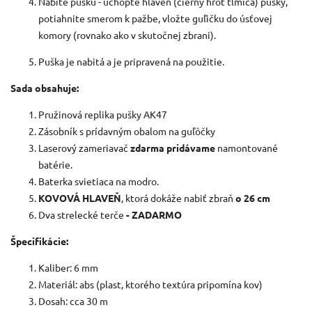
Nabite pušku - uchopte hlaveň (čierny hrot tlmiča) pušky,
potiahnite smerom k pažbe, vložte guľičku do úsťovej
komory (rovnako ako v skutočnej zbrani).
Puška je nabitá a je pripravená na použitie.
Sada obsahuje:
Pružinová replika pušky AK47
Zásobník s prídavným obalom na guľôčky
Laserový zameriavač
zdarma pridávame
namontované
batérie.
Baterka svietiaca na modro.
KOVOVÁ HLAVEŇ
, ktorá dokáže nabiť zbraň
o 26 cm
Dva strelecké terče
- ZADARMO
Špecifikácie:
Kaliber: 6 mm
Materiál: abs (plast, ktorého textúra pripomína kov)
Dosah: cca 30 m