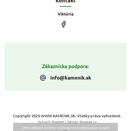
Kontakt
Viktória
Zákaznícka podpora:
info@kamenik.sk
Copyright 2026
WWW.KAMENIK.SK
. Všetky práva vyhradené.
Vytvořil
Shoptet
| Design
Shoptak.cz
Tieto webové stránky využívajú na poskytovanie svojich