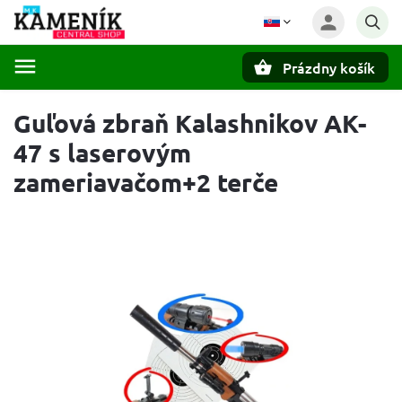
Prázdny košík
Hľadať
Guľová zbraň Kalashnikov AK-
47 s laserovým
zameriavačom+2 terče