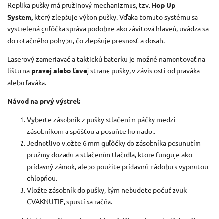
Replika pušky má pružinový mechanizmus, tzv.
Hop Up
System,
ktorý zlepšuje výkon pušky. Vďaka tomuto systému sa
vystrelená guľôčka správa podobne ako závitová hlaveň, uvádza sa
do rotačného pohybu, čo zlepšuje presnosť a dosah.
Laserový zameriavač a taktickú baterku je možné namontovať na
lištu na
pravej alebo ľavej
strane pušky, v závislosti od praváka
alebo ľaváka.
Návod na prvý výstrel:
Vyberte zásobník z pušky stlačením páčky medzi
zásobníkom a spúšťou a posuňte ho nadol.
Jednotlivo vložte 6 mm guľôčky do zásobníka posunutím
pružiny dozadu a stlačením tlačidla, ktoré funguje ako
prídavný zámok, alebo použite prídavnú nádobu s vypnutou
chlopňou.
Vložte zásobník do pušky, kým nebudete počuť zvuk
CVAKNUTIE, spustí sa račňa.