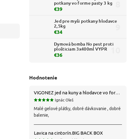
potkany vo forme pasty 3 kg
€39
Jed pre myši potkany hlodavce
2,5kg
€34
Dymová bomba No pest proti
plošticiam 3x400ml VYPR
€36
Hodnotenie
VIGONEZ jed na kuny a hlodavce vo forme pasty 1,5 kg
Ignác Oleš
Malé gelové plátky, dobré dávkovanie , dobré
balenie,
Lavica na cintorín.BIG BACK BOX