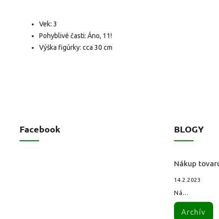
Vek: 3
Pohyblivé časti: Áno, 11!
Výška figúrky: cca 30 cm
Facebook
BLOGY
Nákup tovar
14.2.2023
Ná...
Archív