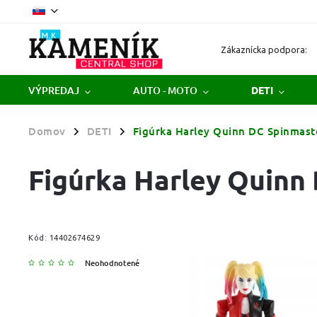
Zákaznícka podpora:
VÝPREDAJ
AUTO - MOTO
DETI
Domov
DETI
Figúrka Harley Quinn DC Spinmast
/
/
Figúrka Harley Quinn
Kód:
14402674629
Neohodnotené