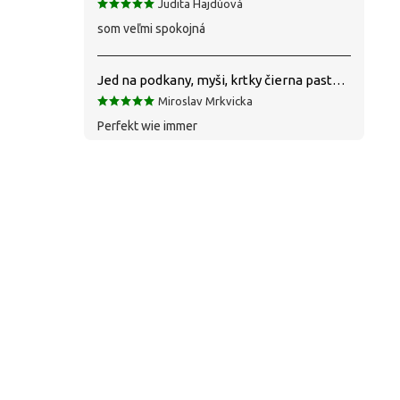
Judita Hajdúová
som veľmi spokojná
Jed na podkany, myši, krtky čierna pasta silná 1 kg VYPR
Miroslav Mrkvicka
Perfekt wie immer