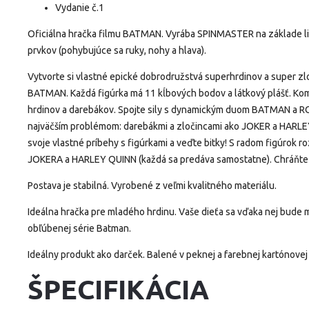
Vydanie č.1
Oficiálna hračka filmu BATMAN.
Vyrába SPINMASTER na základe l
prvkov (pohybujúce sa ruky, nohy a hlava).
Vytvorte si vlastné epické dobrodružstvá superhrdinov a super zl
BATMAN.
Každá figúrka má 11 kĺbových bodov a látkový plášť.
Kom
hrdinov a darebákov.
Spojte sily s dynamickým duom BATMAN a 
najväčším problémom: darebákmi a zločincami ako JOKER a HARL
svoje vlastné príbehy s figúrkami a veďte bitky!
S radom figúrok r
JOKERA a HARLEY QUINN (každá sa predáva samostatne).
Chráňte
Postava je stabilná.
Vyrobené z veľmi kvalitného materiálu.
Ideálna hračka pre mladého hrdinu.
Vaše dieťa sa vďaka nej bude 
obľúbenej série Batman.
Ideálny produkt ako darček.
Balené v peknej a farebnej kartónovej 
ŠPECIFIKÁCIA