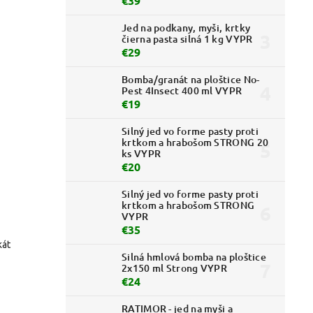
€39
Jed na podkany, myši, krtky
čierna pasta silná 1 kg VYPR
€29
Bomba/granát na ploštice No-
Pest 4Insect 400 ml VYPR
€19
Silný jed vo forme pasty proti
krtkom a hrabošom STRONG 20
ks VYPR
€20
Silný jed vo forme pasty proti
krtkom a hrabošom STRONG
VYPR
€35
kát
Silná hmlová bomba na ploštice
2x150 ml Strong VYPR
€24
RATIMOR - jed na myši a