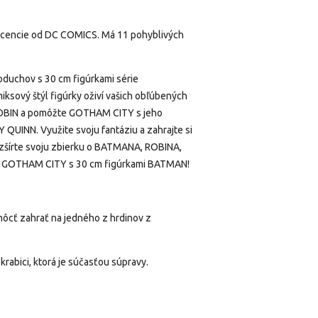
icencie od DC COMICS.
Má 11 pohyblivých
oduchov s 30 cm figúrkami série
iksový štýl figúrky oživí vašich obľúbených
ROBIN a pomôžte GOTHAM CITY s jeho
EY QUINN.
Využite svoju fantáziu a zahrajte si
ozšírte svoju zbierku o BATMANA, ROBINA,
 GOTHAM CITY s 30 cm figúrkami BATMAN!
môcť zahrať na jedného z hrdinov z
krabici, ktorá je súčasťou súpravy.