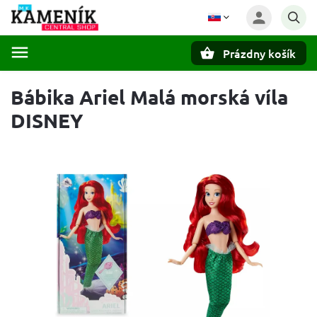
Prázdny košík
Hľadať
Bábika Ariel Malá morská víla
DISNEY