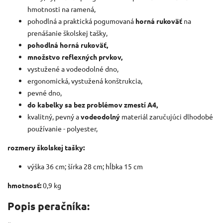
hmotnosti na ramená,
pohodlná a praktická pogumovaná
horná rukoväť
na
prenášanie školskej tašky,
pohodlná horná rukoväť,
množstvo reflexných prvkov,
vystužené a vodeodolné dno,
ergonomická, vystužená konštrukcia,
pevné dno,
do kabelky sa bez problémov zmestí A4,
kvalitný, pevný a
vodeodolný
materiál zaručujúci dlhodobé
používanie - polyester,
rozmery školskej tašky:
výška 36 cm;
šírka 28 cm;
hĺbka 15 cm
hmotnosť:
0,9 kg
Popis peračníka: