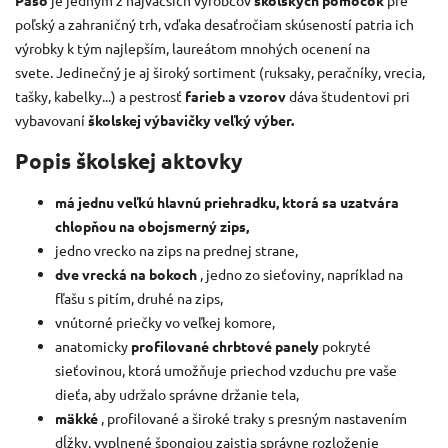
poľský a zahraničný trh, vďaka desaťročiam skúseností patria ich
výrobky k tým najlepším, laureátom mnohých ocenení na
svete.
Jedinečný je aj široký sortiment (ruksaky, peračníky, vrecia,
tašky, kabelky...) a pestrosť
farieb a vzorov
dáva študentovi pri
vybavovaní
školskej výbavičky veľký výber.
Popis školskej aktovky
má jednu veľkú hlavnú priehradku, ktorá sa uzatvára
chlopňou na obojsmerný zips,
jedno vrecko na zips na prednej strane,
dve vrecká na bokoch
, jedno zo sieťoviny, napríklad na
fľašu s pitím, druhé na zips,
vnútorné priečky vo veľkej komore,
anatomicky
profilované chrbtové panely
pokryté
sieťovinou, ktorá umožňuje priechod vzduchu pre vaše
dieťa, aby udržalo správne držanie tela,
mäkké
, profilované a široké traky s presným nastavením
dĺžky, vyplnené špongiou zaistia správne rozloženie