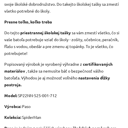
svoje školské dobrodružstvo.
Do takejto školskej tašky sa zmestí
všetko potrebné do školy.
Presne toľko, koľko treba
Do tejto
priestrannej školskej tašky
sa vám zmestí všetko, čo si
vaše batoľa potrebuje vziať do školy - zošity, učebnice, peračník,
fľašu s vodou, obedár a pre zmenu aj topánky.
To je všetko, čo
potrebujete!
Popisovaný výrobok je vyrobený výhradne z
certifikovaných
materiálov
, takže sa nemusíte báť o bezpečnosť vášho
batoľaťa.
Výhodou je aj možnosť voľného
nastavenia dĺžky
postroja.
Model:
SP22NN-525-001-712
Výrobca:
Paso
Kolekcia:
SpiderMan
Paso
je jedným z najväčších výrobcov
školských pomôcok
pre