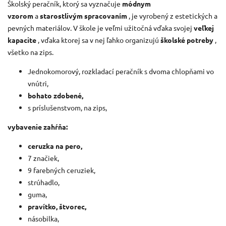
Školský peračník, ktorý sa vyznačuje
módnym
vzorom
a
starostlivým spracovaním
, je vyrobený z estetických a
pevných materiálov.
V škole je veľmi užitočná vďaka svojej
veľkej
kapacite
, vďaka ktorej sa v nej ľahko organizujú
školské potreby
,
všetko na zips.
Jednokomorový, rozkladací peračník s dvoma chlopňami vo
vnútri,
bohato zdobené,
s príslušenstvom, na zips,
vybavenie zahŕňa:
ceruzka na pero,
7 značiek,
9 farebných ceruziek,
strúhadlo,
guma,
pravítko, štvorec,
násobilka,