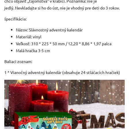
chcú objaviť „tajomstvá“ v krabici.
Poznámka: nie je
jedlý.
Nevkladajte si ho do úst, nie je vhodný pre deti do 3 rokov.
špecifikácia:
Názov: Slávnostný adventný kalendár
Materiál: vinyl
Veľkosť: 310 * 225 * 50 mm / 12,20 * 8,86 * 1,97 palca
Malá hračka 3-5 cm
Baliaci zoznam:
1 * Vianočný adventný kalendár (obsahuje 24 stláčacích hračiek)