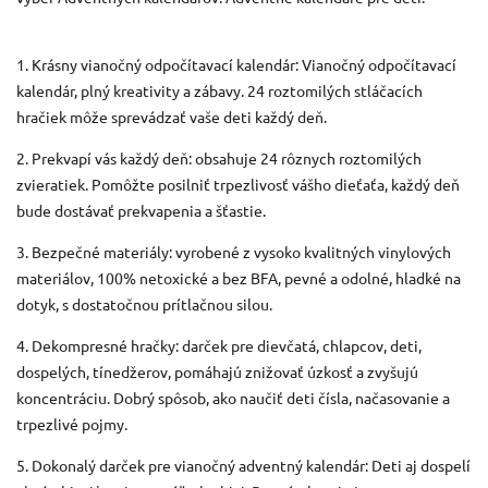
1. Krásny vianočný odpočítavací kalendár: Vianočný odpočítavací
kalendár, plný kreativity a zábavy.
24 roztomilých stláčacích
hračiek môže sprevádzať vaše deti každý deň.
2. Prekvapí vás každý deň: obsahuje 24 rôznych roztomilých
zvieratiek.
Pomôžte posilniť trpezlivosť vášho dieťaťa, každý deň
bude dostávať prekvapenia a šťastie.
3. Bezpečné materiály: vyrobené z vysoko kvalitných vinylových
materiálov, 100% netoxické a bez BFA, pevné a odolné, hladké na
dotyk, s dostatočnou prítlačnou silou.
4. Dekompresné hračky: darček pre dievčatá, chlapcov, deti,
dospelých, tínedžerov, pomáhajú znižovať úzkosť a zvyšujú
koncentráciu.
Dobrý spôsob, ako naučiť deti čísla, načasovanie a
trpezlivé pojmy.
5. Dokonalý darček pre vianočný adventný kalendár: Deti aj dospelí