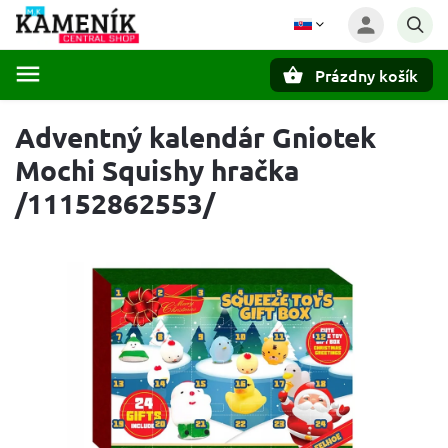
Prázdny košík
Hľadať
Adventný kalendár Gniotek
Mochi Squishy hračka
/11152862553/