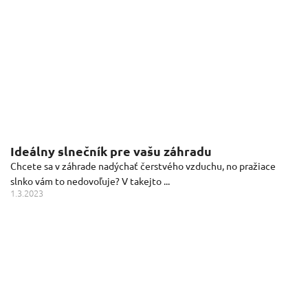
Ideálny slnečník pre vašu záhradu
Chcete sa v záhrade nadýchať čerstvého vzduchu, no pražiace
slnko vám to nedovoľuje? V takejto ...
1.3.2023