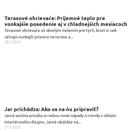
Terasové ohrievače: Príjemné teplo pre
vonkajšie posedenie aj v chladnejších mesiacoch
Terasové ohrievače sú skvelým riešením pre tých, ktorí si radi
užívajú vonkajší priestor na terase a...
28.2.2023
Jar prichádza: Ako sa na ňu pripraviť?
Jarná sezóna prináša so sebou nové nápady a trendy v oblasti
interiérového dizajnu. Jarné obdobie ná...
27.2.2023