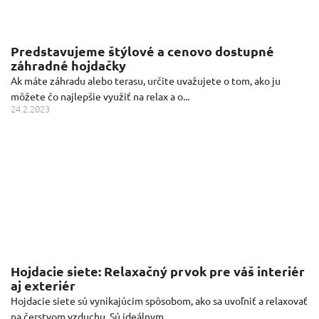
Predstavujeme štýlové a cenovo dostupné
záhradné hojdačky
Ak máte záhradu alebo terasu, určite uvažujete o tom, ako ju
môžete čo najlepšie využiť na relax a o...
24.2.2023
Hojdacie siete: Relaxačný prvok pre váš interiér
aj exteriér
Hojdacie siete sú vynikajúcim spôsobom, ako sa uvoľniť a relaxovať
na čerstvom vzduchu. Sú ideálnym ...