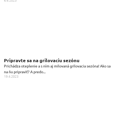
6.6.2023
Pripravte sa na grilovaciu sezónu
Prichádza oteplenie a s ním aj milovaná grilovacia sezóna! Ako sa
na ňu pripraviť? A predo...
19.4.2023