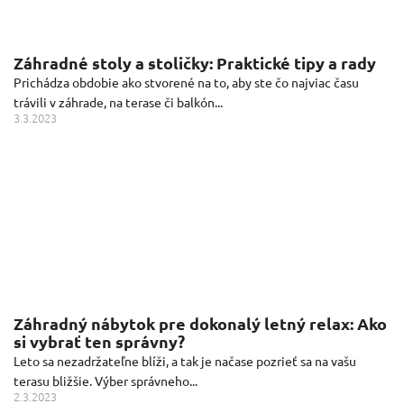
Záhradné stoly a stoličky: Praktické tipy a rady
Prichádza obdobie ako stvorené na to, aby ste čo najviac času
trávili v záhrade, na terase či balkón...
3.3.2023
Záhradný nábytok pre dokonalý letný relax: Ako
si vybrať ten správny?
Leto sa nezadržateľne blíži, a tak je načase pozrieť sa na vašu
terasu bližšie. Výber správneho...
2.3.2023