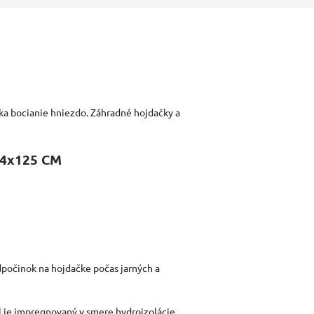
ka bocianie hniezdo. Záhradné hojdačky a
4x125 CM
dpočinok na hojdačke počas jarných a
 je impregnovaný v smere hydroizolácie,