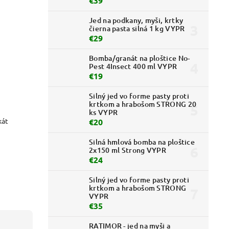
€39
Jed na podkany, myši, krtky
čierna pasta silná 1 kg VYPR
€29
Bomba/granát na ploštice No-
Pest 4Insect 400 ml VYPR
€19
Silný jed vo forme pasty proti
krtkom a hrabošom STRONG 20
ks VYPR
kát
€20
Silná hmlová bomba na ploštice
2x150 ml Strong VYPR
€24
Silný jed vo forme pasty proti
krtkom a hrabošom STRONG
VYPR
€35
RATIMOR - jed na myši a