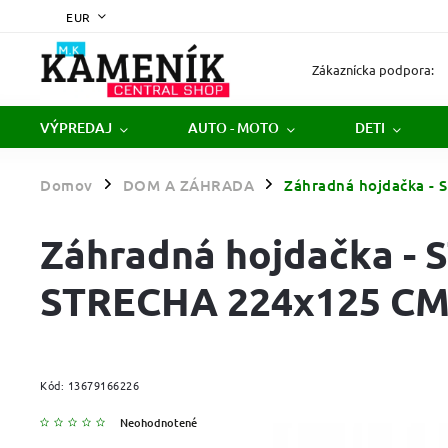
EUR
Zákaznícka podpora:
VÝPREDAJ
AUTO - MOTO
DETI
Domov
DOM A ZÁHRADA
Záhradná hojdačka 
/
/
Záhradná hojdačka 
STRECHA 224x125 C
Kód:
13679166226
Neohodnotené