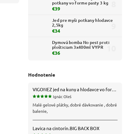
potkany vo forme pasty 3 kg
€39
Jed pre myši potkany hlodavce
2,5kg
€34
Dymová bomba No pest proti
plošticiam 3x400ml VYPR
€36
Hodnotenie
VIGONEZ jed na kuny a hlodavce vo forme pasty 1,5 kg
Ignác Oleš
Malé gelové plátky, dobré dávkovanie , dobré
balenie,
Lavica na cintorín.BIG BACK BOX