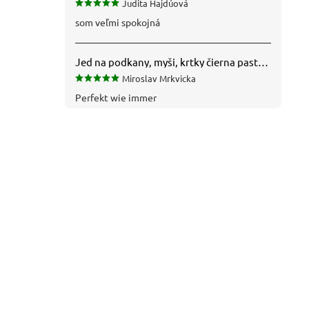
Judita Hajdúová
som veľmi spokojná
Jed na podkany, myši, krtky čierna pasta silná 1 kg VYPR
Miroslav Mrkvicka
Perfekt wie immer