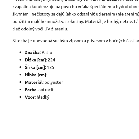
kvapalina kondenzuje na povrchu vďaka špeciálnemu hydrofóbnem
škvrnám - nečistoty sa dajú ľahko odstrániť utieraním (nie trením
použitím malého množstva tekutiny. Materiál je hrubý, netrie. Lá
tiež odolný voči UV žiareniu.
Strecha je upevnená suchým zipsom a prívesom v bočných častia
Značka
: Patio
Dĺžka [cm]
: 224
Šírka [cm]
: 125
Hĺbka [cm]
:
Materiál
: polyester
Farba
: antracit
Vzor
: hladký