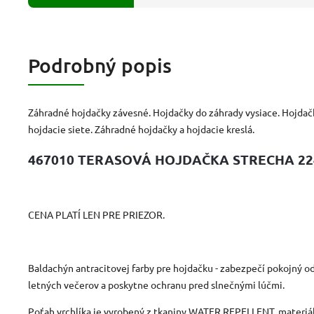
Podrobný popis
Záhradné hojdačky závesné. Hojdačky do záhrady vysiace. Hojdač
hojdacie siete. Záhradné hojdačky a hojdacie kreslá.
467010 TERASOVÁ HOJDAČKA STRECHA 22
CENA PLATÍ LEN PRE PRIEZOR.
Baldachýn antracitovej farby pre hojdačku - zabezpečí pokojný o
letných večerov a poskytne ochranu pred slnečnými lúčmi.
Poťah vrchlíka je vyrobený z tkaniny WATER REPELLENT, materiál