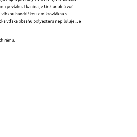
u povlaku. Tkanina je tiež odolná voči
) vlhkou handričkou z mikrovlákna s
tka vďaka obsahu polyesteru nepiluluje. Je
ch rámu.