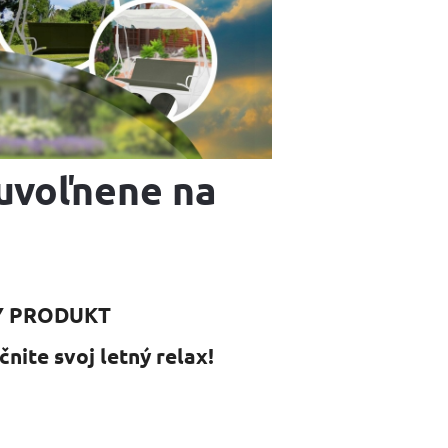
 uvoľnene na
Ý PRODUKT
čnite svoj letný relax!