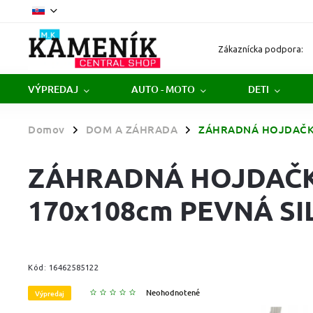
Zákaznícka podpora:
VÝPREDAJ
AUTO - MOTO
DETI
Domov
DOM A ZÁHRADA
ZÁHRADNÁ HOJDAČKA
/
/
ZÁHRADNÁ HOJDAČK
170x108cm PEVNÁ S
Kód:
16462585122
Neohodnotené
Výpredaj