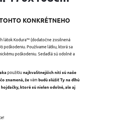
M TOHTO KONKRÉTNEHO
ích látok Kodura™ (dodatočne zosilnená
ti poškodeniu. Používame látku, ktorá sa
nickému poškodeniu. Sedadlá sú odolné a
ďaka
najkvalitnejších
nití sú naše
použitiu
 čo znamená,
že
budú slúžiť Ty na dlhú
vám
 hojdačky
, ktoré sú nielen odolné, ale aj
te!