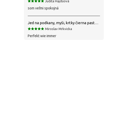
Judita Hajdúová
som veľmi spokojná
Jed na podkany, myši, krtky čierna pasta silná 1 kg VYPR
Miroslav Mrkvicka
Perfekt wie immer