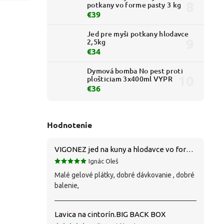
potkany vo forme pasty 3 kg
€39
Jed pre myši potkany hlodavce
2,5kg
€34
Dymová bomba No pest proti
plošticiam 3x400ml VYPR
€36
Hodnotenie
VIGONEZ jed na kuny a hlodavce vo forme pasty 1,5 kg
Ignác Oleš
Malé gelové plátky, dobré dávkovanie , dobré
balenie,
Lavica na cintorín.BIG BACK BOX