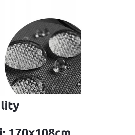
lity
ii: 170x108cm