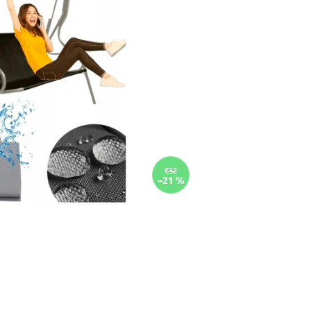
€32
–21 %