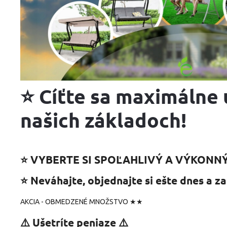
⭐ Cíťte sa maximálne
našich základoch!
⭐ VYBERTE SI SPOĽAHLIVÝ A VÝKONN
⭐ Neváhajte, objednajte si ešte dnes a za
AKCIA - OBMEDZENÉ MNOŽSTVO ★★
⚠️ Ušetríte peniaze ⚠️