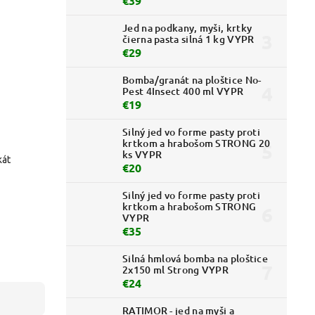
€39
Jed na podkany, myši, krtky
čierna pasta silná 1 kg VYPR
€29
Bomba/granát na ploštice No-
Pest 4Insect 400 ml VYPR
€19
Silný jed vo forme pasty proti
krtkom a hrabošom STRONG 20
ks VYPR
kát
€20
Silný jed vo forme pasty proti
krtkom a hrabošom STRONG
VYPR
€35
Silná hmlová bomba na ploštice
2x150 ml Strong VYPR
€24
RATIMOR - jed na myši a