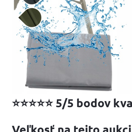
⭐⭐⭐⭐⭐ 5/5 bodov kva
Veľkosť na tejto aukc