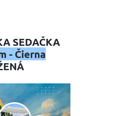
KA SEDAČKA
 - Čierna
ŽENÁ