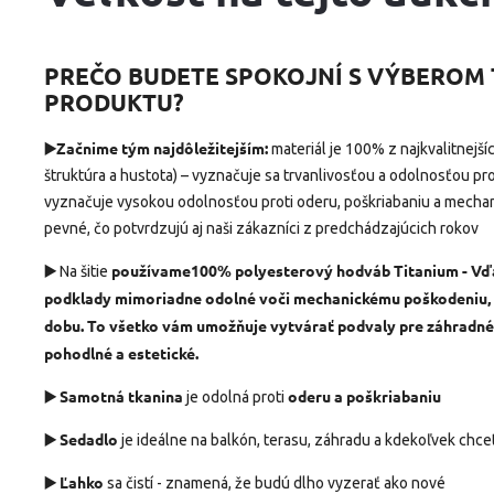
PREČO BUDETE SPOKOJNÍ S VÝBERO
PRODUKTU?
▶️Začnime tým najdôležitejším:
materiál je 100% z najkvalitnejš
štruktúra a hustota) – vyznačuje sa trvanlivosťou a odolnosťou pro
vyznačuje vysokou odolnosťou proti oderu, poškriabaniu a mecha
pevné, čo potvrdzujú aj naši zákazníci z predchádzajúcich rokov
▶️
používame
100% polyesterový hodváb Titanium - V
Na šitie
podklady mimoriadne
odolné voči mechanickému poškodeniu,
dobu. To všetko vám umožňuje vytvárať podvaly pre záhradné
pohodlné a estetické.
▶️ Samotná tkanina
oderu a poškriabaniu
je odolná proti
▶️
Sedadlo
je ideálne na balkón, terasu, záhradu a kdekoľvek chce
▶️
Ľahko
sa čistí - znamená, že budú dlho vyzerať ako nové