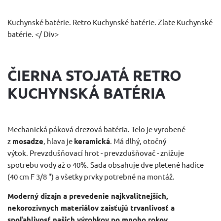
Kuchynské batérie. Retro Kuchynské batérie. Zlate Kuchynské
batérie. </ Div>
ČIERNA STOJATÁ RETRO
KUCHYNSKÁ BATÉRIA
Mechanická páková drezová batéria.
Telo je vyrobené
z
mosadze
, hlava je
keramická
.
Má dlhý, otočný
výtok.
Prevzdušňovací hrot - prevzdušňovač - znižuje
spotrebu vody až o 40%.
Sada obsahuje dve pletené hadice
(40 cm F 3/8 ") a všetky prvky potrebné na montáž.
Moderný dizajn a prevedenie najkvalitnejších,
nekorozívnych materiálov zaisťujú trvanlivosť a
spoľahlivosť našich výrobkov po mnoho rokov
.