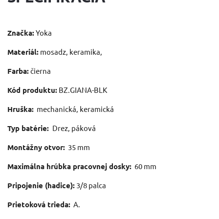
Značka:
Yoka
Materiál:
mosadz, keramika,
Farba:
čierna
Kód produktu:
BZ.GIANA-BLK
Hruška:
mechanická, keramická
Typ batérie:
Drez, páková
Montážny otvor:
35 mm
Maximálna hrúbka pracovnej dosky:
60 mm
Pripojenie (hadice):
3/8 palca
Prietoková trieda:
A.