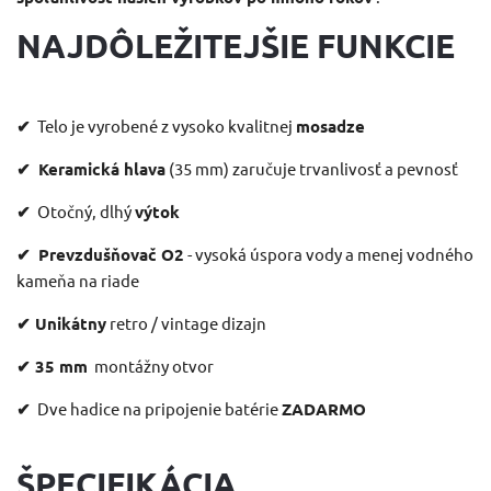
NAJDÔLEŽITEJŠIE FUNKCIE
✔
Telo je vyrobené z vysoko kvalitnej
mosadze
✔
Keramická hlava
(35 mm) zaručuje trvanlivosť a pevnosť
✔
Otočný, dlhý
výtok
✔
Prevzdušňovač O2
- vysoká úspora vody a menej vodného
kameňa na riade
✔
Unikátny
retro / vintage dizajn
✔
35 mm
montážny otvor
✔
Dve hadice na pripojenie batérie
ZADARMO
ŠPECIFIKÁCIA