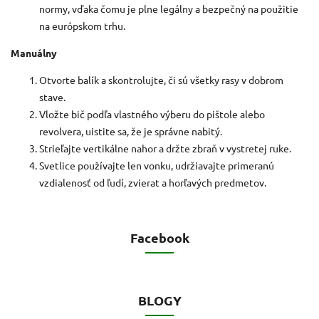
normy, vďaka čomu je plne legálny a bezpečný na použitie
na európskom trhu.
Manuálny
Otvorte balík a skontrolujte, či sú všetky rasy v dobrom
stave.
Vložte bič podľa vlastného výberu do pištole alebo
revolvera, uistite sa, že je správne nabitý.
Strieľajte vertikálne nahor a držte zbraň v vystretej ruke.
Svetlice používajte len vonku, udržiavajte primeranú
vzdialenosť od ľudí, zvierat a horľavých predmetov.
Facebook
BLOGY