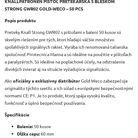
KNALLPATRONEN PIŠTOĽ PRETEKÁRSKA S BLESKOM
STRONG GWR02 GOLD-WECO – 50 PCS
Popis produktu
Preteky Knall Strong GWR02 s pištoľami v balení 50 kusov sú
skvelým riešením pre tých, ktorí hľadajú väčšie množstvo
spoľahlivých signálnych rakiet. Vyrába ich renomovaná talianska
spoločnosť Pirotecnica Manna a sú ideálne na použitie v pištoľach
a paralyzéroch. Sú ideálne na poplachové účely, na odstrašenie
divokých zvierat aj na situácie vyžadujúce signalizáciu.
Ako
oficiálny a exkluzívny distribútor
Gold-Weco zabezpečuje
originalitu týchto svetlíc a ich súlad s európskymi bezpečnostnými
normami CE: P1. Je to produkt, ktorý spája vysokú kvalitu,
funkčnosť a úplnú bezpečnosť používania.
Špecifikácie
Balenie:
50 kusov
Dĺžka cepu:
60 mm