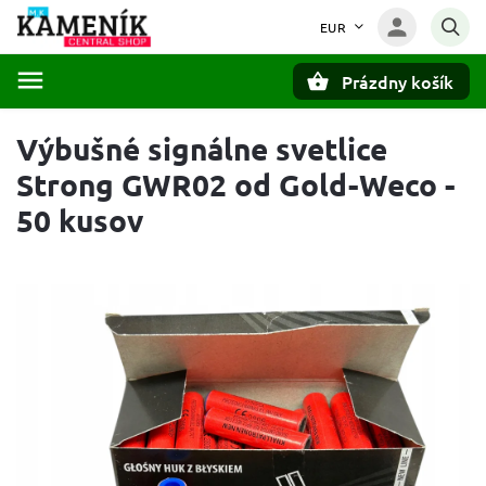
EUR
Prázdny košík
Hľadať
Výbušné signálne svetlice
Strong GWR02 od Gold-Weco -
50 kusov