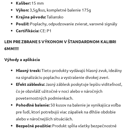
Kaliber:
15 mm
Výkon:
3,5g/kus, kompletné balenie 175g
Krajina pôvodu:
Taliansko
Použiť:
Poplachy, odpudzovanie zvierat, varovné signály
Certifikácia:
CE: P1
LEN PRE ZBRANE S VÝKONOM V ŠTANDARDNOM KALIBRI
6MM!!!!
Výhody a aplikácia
Hlasný tresk:
Tieto produkty vydávajú hlasný zvuk, ideálny
na signalizáciu poplachu a vystrašenie divokej zveri.
Efekt záblesku:
Jasný záblesk poskytuje lepšiu viditeľnosť,
čo je obzvlášť užitočné v noci alebo v náročných
poveternostných podmienkach.
Pohodlné balenie:
50 kusov na balenie je vynikajúca voľba
pre ľudí, ktorí potrebujú viac zápaliek na dlhšie obdobie
alebo v náročnejších situáciách.
Bezpečné použitie:
Produkt spĺňa všetky bezpečnostné