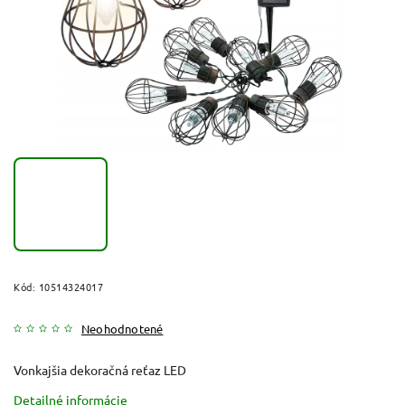
Kód:
10514324017
Neohodnotené
Vonkajšia dekoračná reťaz LED
Detailné informácie