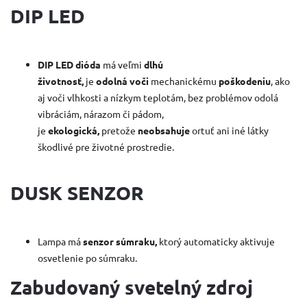
DIP LED
DIP LED dióda
má veľmi
dlhú
životnosť,
je
odolná
voči
mechanickému
poškodeniu
, ako
aj voči vlhkosti a nízkym teplotám, bez problémov odolá
vibráciám, nárazom či pádom,
je
ekologická,
pretože
neobsahuje
ortuť ani iné látky
škodlivé pre životné prostredie.
DUSK SENZOR
Lampa má
senzor súmraku,
ktorý automaticky aktivuje
osvetlenie po súmraku.
Zabudovaný svetelný zdroj