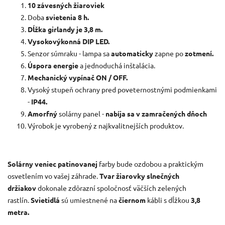
10 závesných žiaroviek
Doba
svietenia 8 h.
Dĺžka girlandy je 3,8 m.
Vysokovýkonná DIP LED.
Senzor súmraku - lampa sa
automaticky
zapne po
zotmení.
Úspora energie
a jednoduchá inštalácia.
Mechanický vypínač ON / OFF.
Vysoký stupeň ochrany pred poveternostnými podmienkami
-
IP44.
Amorfný
solárny panel -
nabíja sa v zamračených dňoch
Výrobok je vyrobený z najkvalitnejších produktov.
Solárny
veniec patinovanej
farby
bude ozdobou a praktickým
osvetlením vo vašej záhrade.
Tvar žiarovky slnečných
držiakov
dokonale zdôrazní spoločnosť väčších zelených
rastlín.
Svietidlá
sú umiestnené na
čiernom
kábli s dĺžkou
3,8
metra.