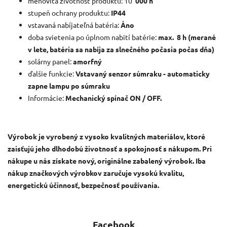
menovitá životnosť produktu: 10
000 h
stupeň ochrany produktu:
IP44
vstavaná nabíjateľná batéria:
Áno
doba svietenia po úplnom nabití batérie:
max.
8 h (merané
v lete, batéria sa nabíja za slnečného počasia počas dňa)
solárny panel:
amorfný
ďalšie funkcie:
Vstavaný senzor súmraku - automaticky
zapne lampu po súmraku
Informácie:
Mechanický spínač ON / OFF.
Výrobok je vyrobený z vysoko kvalitných materiálov, ktoré
zaisťujú jeho dlhodobú životnosť a spokojnosť s nákupom.
Pri
nákupe u nás získate nový, originálne zabalený výrobok.
Iba
nákup značkových výrobkov zaručuje vysokú kvalitu,
energetickú účinnosť, bezpečnosť používania.
Facebook