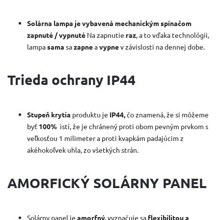
Solárna lampa je vybavená mechanickým spínačom
zapnuté / vypnuté
Na zapnutie
raz
, a to vďaka technológii,
lampa
sama
sa
zapne
a
vypne
v závislosti na dennej dobe.
Trieda ochrany IP44
Stupeň krytia
produktu je
IP44,
čo znamená, že si môžeme
byť
100%
istí, že je chránený proti obom pevným prvkom s
veľkosťou 1 milimeter a proti kvapkám padajúcim z
akéhokoľvek uhla, zo všetkých strán.
AMORFICKÝ SOLÁRNY PANEL
Solárny panel je
amorfný,
vyznačuje sa
flexibilitou a