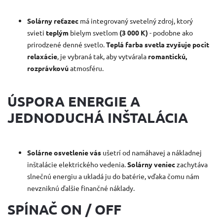
Solárny reťazec
má integrovaný svetelný zdroj, ktorý
svieti
teplým
bielym svetlom
(3 000 K)
- podobne ako
prirodzené denné svetlo.
Teplá farba svetla zvyšuje pocit
relaxácie
, je vybraná tak, aby vytvárala
romantickú,
rozprávkovú
atmosféru.
ÚSPORA ENERGIE A
JEDNODUCHÁ INŠTALÁCIA
Solárne osvetlenie vás
ušetrí od namáhavej a nákladnej
inštalácie elektrického vedenia.
Solárny veniec
zachytáva
slnečnú energiu a ukladá ju do batérie, vďaka čomu nám
nevzniknú ďalšie finančné náklady.
SPÍNAČ ON / OFF