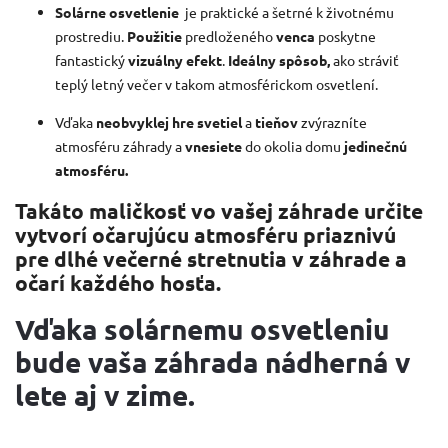
Solárne osvetlenie
je praktické a šetrné k životnému
prostrediu.
Použitie
predloženého
venca
poskytne
fantastický
vizuálny efekt
.
Ideálny spôsob,
ako stráviť
teplý letný večer v takom atmosférickom osvetlení.
Vďaka
neobvyklej hre svetiel
a
tieňov
zvýrazníte
atmosféru záhrady a
vnesiete
do okolia domu
jedinečnú
atmosféru.
Takáto maličkosť vo vašej záhrade určite
vytvorí očarujúcu atmosféru priaznivú
pre dlhé večerné stretnutia v záhrade a
očarí každého hosťa.
Vďaka solárnemu osvetleniu
bude vaša záhrada nádherná v
lete aj v zime.