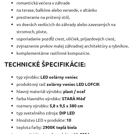
romantická večera v záhrade
na terase, balkóne alebo verande, v altánku
prestieranie na prútený stôl,
vo dverách vedúcich do záhrady alebo zavesených na
stromoch, plote,
usporiadanie pozdĺž ciest, uličiek, príjazdových ciest,
zvýraznenie prvkov malej záhradnej architektúry a rybníkov,
komplementárne rastlinné kompozície.
TECHNICKÉ ŠPECIFIKÁCIE:
typ výrobku:
LED solárny veniec
produktový rad:
solárny veniec LED LOFCIK
hlavný materiál výrobku:
plast / oceľ
farba hlavného výrobku:
STARÁ Měď
rozmery výrobku:
5,8 x 9,5 x 380 cm
typ svetelného zdroja:
DIP LED
Množstvo LED v produkte:
10
teplota farby:
2900K teplá biela