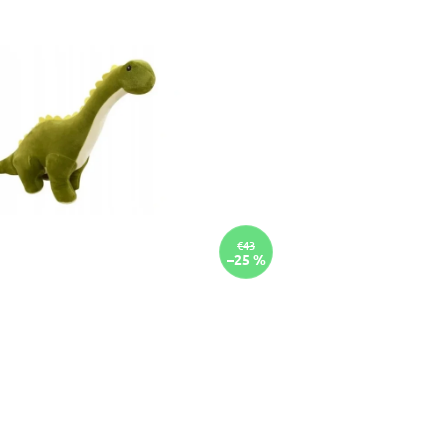
€43
–25 %