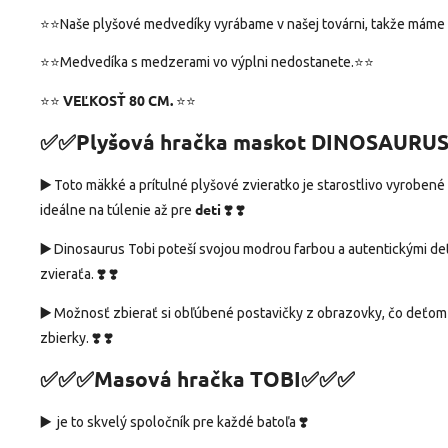
⭐⭐Naše plyšové medvedíky vyrábame v našej továrni, takže máme 
⭐⭐Medvedíka s medzerami vo výplni nedostanete.⭐⭐
VEĽKOSŤ 80 CM.
⭐⭐
⭐⭐
✅✅Plyšová hračka maskot DINOSAURU
▶️
Toto mäkké a prítulné plyšové zvieratko je starostlivo vyrobené
deti ❣️
❣️
ideálne na túlenie až pre
▶️
Dinosaurus Tobi poteší svojou modrou farbou a autentickými deta
❣️
❣️
zvieraťa.
▶️
Možnosť zbierať si obľúbené postavičky z obrazovky, čo deťom 
❣️
❣️
zbierky.
✅✅✅Masová hračka TOBI✅✅✅
▶️
❣️
je to skvelý spoločník pre každé batoľa