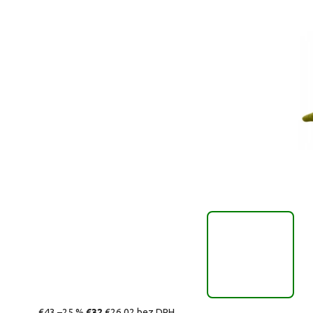
€32
€43
–25 %
€26,02 bez DPH