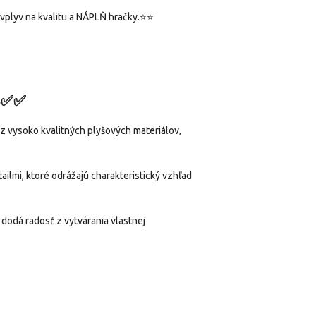
vplyv na kvalitu a NÁPLŇ hračky.⭐⭐
S✅✅
 z vysoko kvalitných plyšových materiálov,
ilmi, ktoré odrážajú charakteristický vzhľad
dodá radosť z vytvárania vlastnej