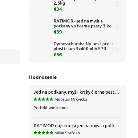
2,5kg
€34
RATIMOR - jed na myši a
potkany vo forme pasty 3 kg
€39
Dymová bomba No pest proti
plošticiam 3x400ml VYPR
€36
Hodnotenie
Jed na podkany, myši, krtky čierna pasta silná 1 kg VYPR
Miroslav Mrkvicka
Perfekt wie immer
RATIMOR najsilnejší jed na myši a potkany
Milan Sorfozo