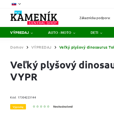
Zákaznícka podpora:
AUTO - MOTO
DETI
VÝPREDAJ
Domov
VÝPREDAJ
Veľký plyšový dinosaurus T
/
/
Veľký plyšový dinosau
VYPR
Kód:
17304223144
Neohodnotené
Výpredaj