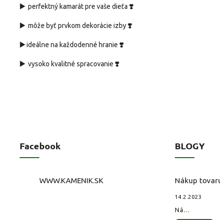
▶️
❣️
perfektný kamarát pre vaše dieťa
▶️
❣️
môže byť prvkom dekorácie izby
▶️
❣️
ideálne na každodenné hranie
▶️
❣️
vysoko kvalitné spracovanie
Facebook
BLOGY
WWW.KAMENIK.SK
Nákup tovar
14.2.2023
Ná...