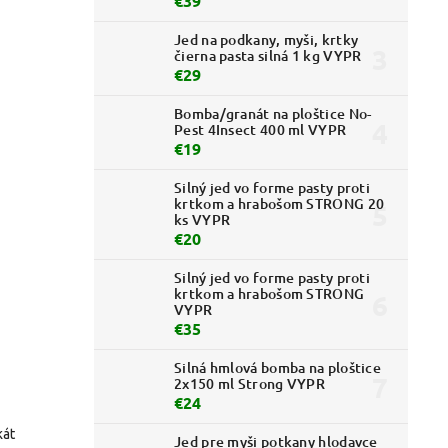
€39
Jed na podkany, myši, krtky
čierna pasta silná 1 kg VYPR
€29
Bomba/granát na ploštice No-
Pest 4Insect 400 ml VYPR
€19
Silný jed vo forme pasty proti
krtkom a hrabošom STRONG 20
ks VYPR
€20
Silný jed vo forme pasty proti
krtkom a hrabošom STRONG
VYPR
€35
Silná hmlová bomba na ploštice
2x150 ml Strong VYPR
€24
kát
Jed pre myši potkany hlodavce