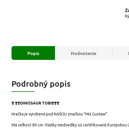
Z
Rý
Popis
Hodnotenie
Podrobný popis
❣️
❣️❣️DINOSAUR TOBI❣️❣️❣️
Hračka je vyrobená pod NAŠOU značkou "Miś Gustaw".
Má veľkosť 80 cm. Všetky medvedíky sú certifikované Európskou