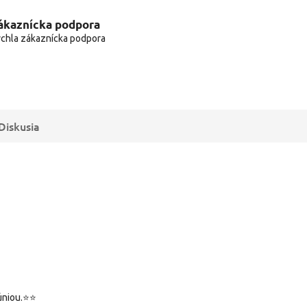
ákaznícka podpora
chla zákaznícka podpora
Diskusia
 úniou.⭐⭐